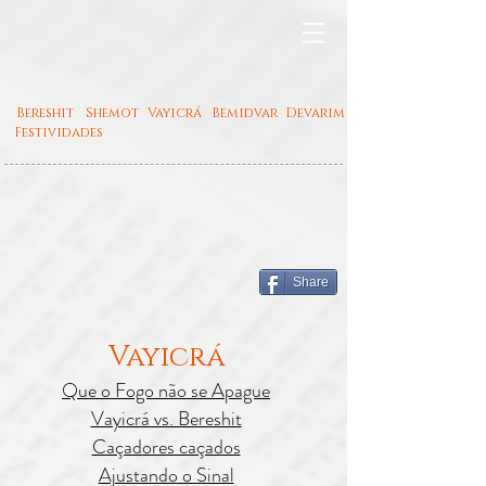
Bereshit
Shemot
Vayicrá
Bemidvar
Devarim
Festividades
Share
Vayicrá
Que o Fogo não se Apague
Vayicrá vs. Bereshit
Caçadores caçados
Ajustando o Sinal