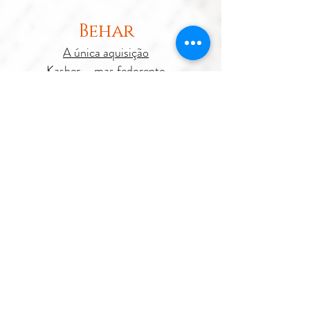
Behar
A única aquisição
Kasher ... mas fedorento
Residentes e Forasteiros
Aqui e Agora
Bechukotai
Unidos
Sonhos de Paz
Potencial Desencanto
Rabino Gustavo Surazski, Ashkelon, Israel
gustisur@gmail.com
+972547675129