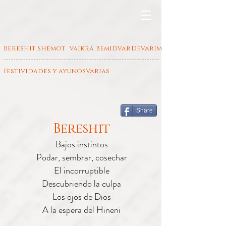
Bereshit
Shemot
Vaikrá
Bemidvar
Devarim
Festividades y ayunos
Varias
Share
Bereshit
Bajos instintos
Podar, sembrar, cosechar
El incorruptible
Descubriendo la culpa
Los ojos de Dios
A la espera del Hineni