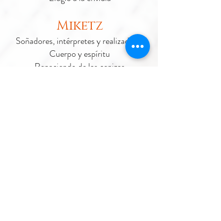
Miketz
Soñadores, intérpretes y realizadores
Cuerpo y espíritu
Renaciendo de las cenizas
La sangre tira
Vaigash
Abominables pastores
Jugarse por un hermano
Por una alef de diferencia
Saber perdonar
Mirar hacia arriba
Recibirse de líder
Vaiejí