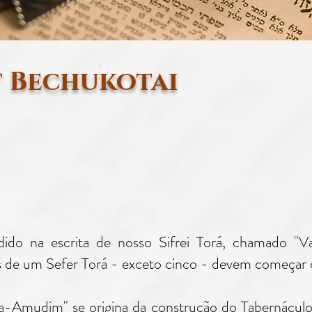
 Bechukotai
do na escrita de nosso Sifrei Torá, chamado "V
s de um Sefer Torá - exceto cinco - devem começar c
a-Amudim" se origina da construção do Tabernáculo