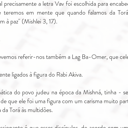
ual precisamente a letra Vav foi escolhida para encab
e teremos em mente que quando falamos da Torá
m à paz" (Mishlei 3, 17).
.
devemos referir-nos também a Lag Ba-Omer, que cel
te ligados à figura do Rabi Akiva.
ática do povo judeu na época da Mishná, tinha - s
de que ele foi uma figura com um carisma muito partic
 da Torá às multidões.
ionante é que esses discípulos, de acordo com uma 