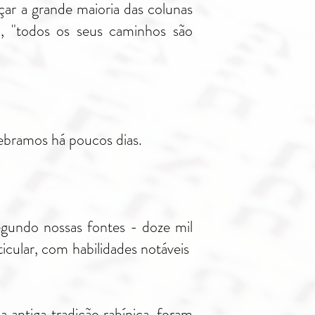
eçar a grande maioria das colunas
, "todos os seus caminhos são
ebramos há poucos dias.
egundo nossas fontes - doze mil
ular, com habilidades notáveis ​​
antiga tradição rabínica, foram