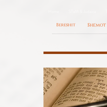
Home
STaM & Judaica
Bereshit
Shemot