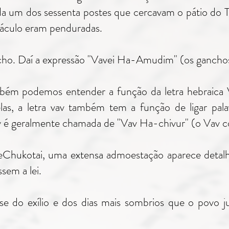
a um dos sessenta postes que cercavam o pátio do 
rnáculo eram penduradas.
ncho. Daí a expressão "Vavei Ha-Amudim" (os ganchos
mbém podemos entender a função da letra hebraica
elas, a letra vav também tem a função de ligar pala
av é geralmente chamada de "Vav Ha-chivur" (o Vav c
Chukotai, uma extensa admoestação aparece detalha
ssem a lei.
-se do exílio e dos dias mais sombrios que o povo