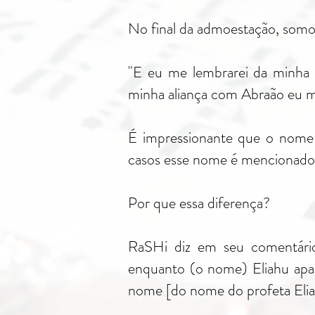
No final da admoestação, somo
E e (יעקוב), e também da minha aliança com Isaac, e também da
minha aliança com Abraão eu m
É i (יעקוב), uma vez que na grande maioria dos
Por que essa diferença?
RaSHi diz em seu com (יעקוב),
enquan [אליה]. Yaakov pegou uma letra de seu
nome [do nome do profeta Eliaú