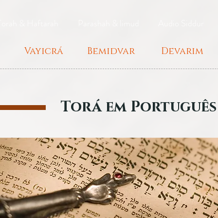
Torah & Haftarah
Parashah & limud
Audio Siddur
Vayicrá
Bemidvar
Devarim
Torá em Português