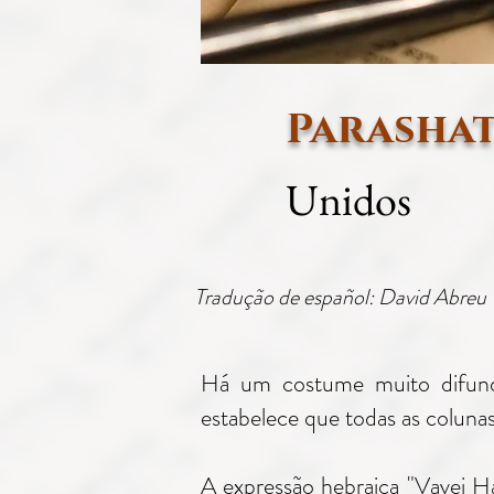
Parashat
Unidos
Tradução de español: David Abreu
Há um costume muito difundi
estabelece que todas as coluna
A expressão hebraica "Vavei H