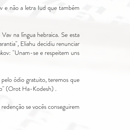
av e não a letra Iud que também
 Vav na língua hebraica. Se esta
antia", Eliahu decidiu renunciar
aakov: "Unam-se e respeitem uns
pelo ódio gratuito, teremos que
ito" (Orot Ha-Kodesh) .
i a redenção se vocês conseguirem