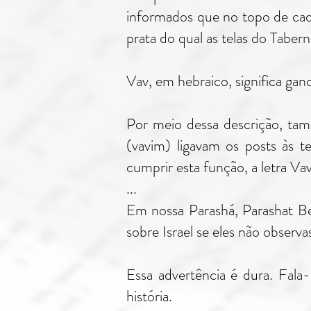
informados que no topo de cad
prata do qual as telas do Tabe
Vav, em hebraico, significa ga
Por meio dessa descrição, ta
(vavim) ligavam os posts às t
cumprir esta função, a letra V
...
Em nossa Parashá, Parashat Be
sobre Israel se eles não observa
Essa advertência é dura. Fala
história.