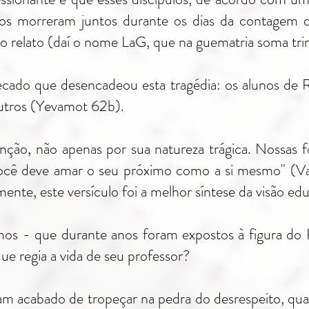
os morreram juntos durante os dias da contagem 
ido relato (daí o nome LaG, que na guematria soma trin
ecado que desencadeou esta tragédia: os alunos de
utros (Yevamot 62b).
nção, não apenas por sua natureza trágica. Nossas 
ocê deve amar o seu próximo como a si mesmo" (VaI
ente, este versículo foi a melhor síntese da visão edu
nos - que durante anos foram expostos à figura do
ue regia a vida de seu professor?
am acabado de tropeçar na pedra do desrespeito, qu