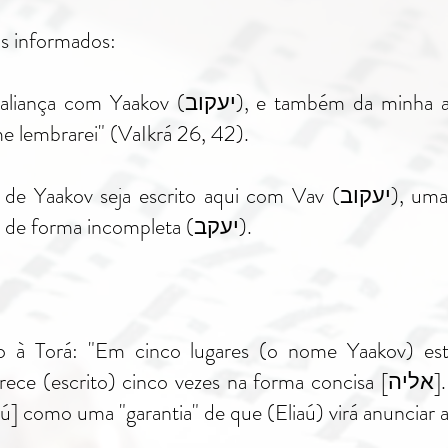
s informados:
"u me lembrarei da minha aliança com Yaakov
e lembrarei" (VaIkrá 26, 42).
mpressionante que o nome de Yaakov seja escrito aqui com Vav
casos esse nome é mencionado de forma incompleta (יעקב).
entário à Torá: "Em cinco lugares (o nome Yaakov) 
to (o nome) Eliahu aparece (escrito) cinco vezes na forma concisa
] como uma "garantia" de que (Eliaú) virá anunciar a