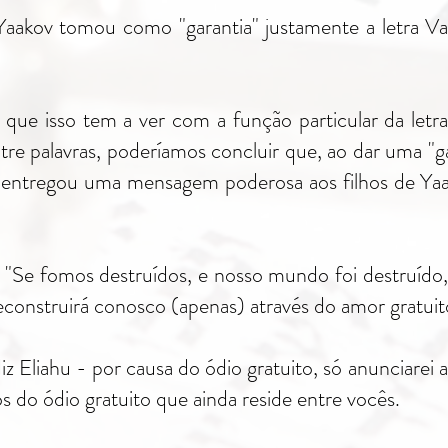
 Yaakov tomou como "garantia" justamente a letra V
que isso tem a ver com a função particular da letra
re palavras, poderíamos concluir que, ao dar uma "gar
ele entregou uma mensagem poderosa aos filhos de Y
"Se fomos destruídos, e nosso mundo foi destruído, 
econstruirá conosco (apenas) através do amor gratu
diz Eliahu - por causa do ódio gratuito, só anunciare
tos do ódio gratuito que ainda reside entre vocês.