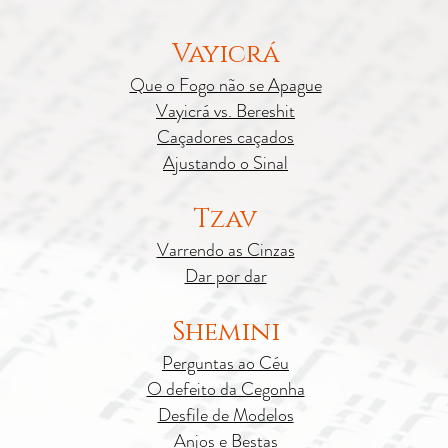
Vayicrá
Que o Fogo não se Apague
Vayicrá vs. Bereshit
Caçadores caçados
Ajustando o Sinal
Tzav
Varrendo as Cinzas
Dar por dar
Shemini
Perguntas ao Céu
O defeito da Cegonha
Desfile de Modelos
Anjos e Bestas