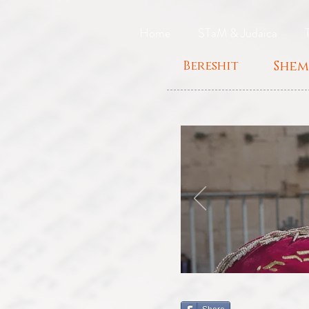
Home
STaM & Judaica
Bereshit
Shem