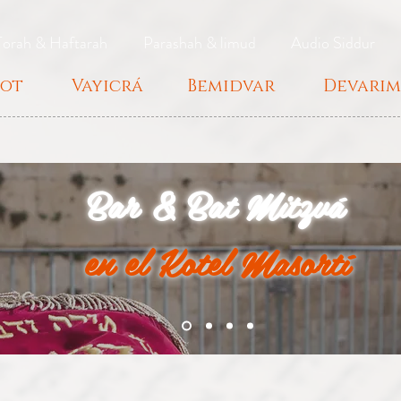
Torah & Haftarah
Parashah & limud
Audio Siddur
ot
Vayicrá
Bemidvar
Devarim
Bar & Bat Mitzvá
en el Kotel Masortí