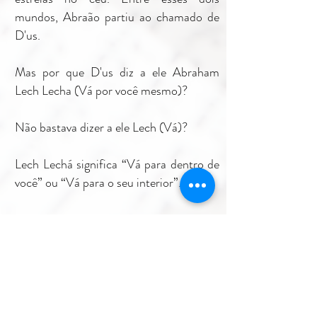
mundos, Abraão partiu ao chamado de
D'us.
Mas por que D'us diz a ele Abraham
Lech Lecha (Vá por você mesmo)?
Não bastava dizer a ele Lech (Vá)?
Lech Lechá significa “Vá para dentro de
você” ou “Vá para o seu interior”.
D'us quer dizer a Abraão que não há
outra maneira de unir o céu e a terra do
que visitando o universo interior. Uma
jornada possivelmente mais longa do que
a jornada entre a pátria de Abraão e a
Terra Prometida.