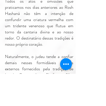
Todos os atos e omissões que
praticamos nos dias anteriores ao Rosh
Hashaná não têm a intenção de
confundir uma criatura vermelha com
um tridente venenoso que flutua em
torno da cantaria divina e ao nosso
redor. O destinatário dessas tradições é
nosso próprio coração.
Naturalmente, o judeu tende a confiar
demais nesses formidáveis ​​agentes
externos fornecidos pela tradição de
Israel. Quero dizer Shofar, tefillot
(rezas), jejum.
Isso geralmente traz um grande risco:
você pode ouvir o shofar e permanecer
imperturbável. Você pode jejuar no Yom