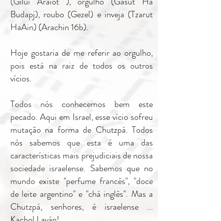
(Gilui Araiot ), orgulho (Gasut Ha
Budapj), roubo (Gezel) e inveja (Tzarut
HaAin) (Arachin 16b).
Hoje gostaria de me referir ao orgulho,
pois está na raiz de todos os outros
vícios.
Todos nós conhecemos bem este
pecado. Aqui em Israel, esse vício sofreu
mutação na forma de Chutzpá. Todos
nós sabemos que esta é uma das
características mais prejudiciais de nossa
sociedade israelense. Sabemos que no
mundo existe "perfume francês", "doce
de leite argentino" e "chá inglês". Mas a
Chutzpá, senhores, é israelense ...
Kachol Laván!