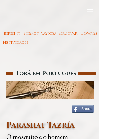
Bereshit
Shemot
Vayicrá
Bemidvar
Devarim
Festividades
Torá em Português
Share
Parashat Tazría
O mosquito e o homem