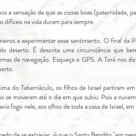
 a sensação de que as coisas boas (paternidade, pas
s difíceis na vida duram para sempre.
eiros a experimentar esse sentimento. O final da Pa
pelo deserto. É descrita uma circunstância que be
emas de navegação. Esqueça o GPS. A Torá nos di
serto.
ma do Tabernáculo, os filhos de Israel partiram em 
ão se moveram até o dia em que subiu. Pois a nuve
avia fogo nele, aos olhos de toda a casa de Israel, em
medo de se extraviar, já que o Santo Bendito "em pesso