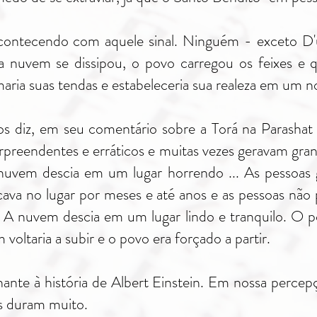
acontecendo com aquele sinal. Ninguém - exceto D'us
nuvem se dissipou, o povo carregou os feixes e 
aria suas tendas e estabeleceria sua realeza em um no
iz, em seu comentário sobre a Torá na Parashat 
reendentes e erráticos e muitas vezes geravam gran
nuvem descia em um lugar horrendo ... As pessoas g
cava no lugar por meses e até anos e as pessoas não
. A nuvem descia em um lugar lindo e tranquilo. O po
oltaria a subir e o povo era forçado a partir.
te à história de Albert Einstein. Em nossa percep
s duram muito.