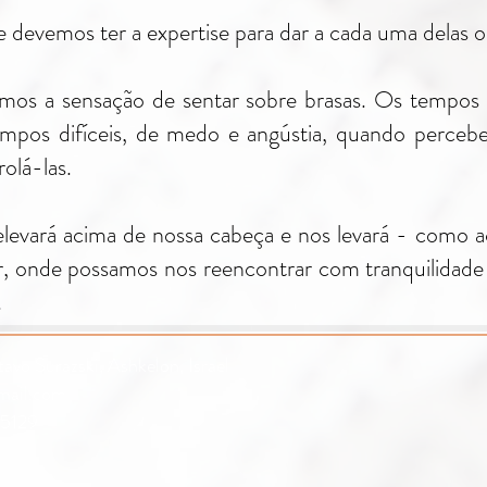
 devemos ter a expertise para dar a cada uma delas o
mos a sensação de sentar sobre brasas. Os tempos 
mpos difíceis, de medo e angústia, quando perceb
olá-las.
evará acima de nossa cabeça e nos levará - como a
r, onde possamos nos reencontrar com tranquilidade 
.
avo Surazski, Ashkelon, Israel
mail.com
5129