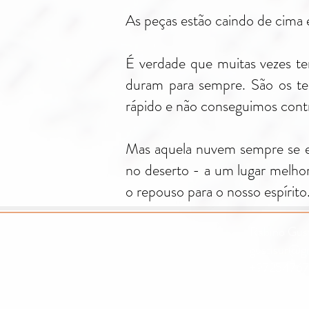
As peças estão caindo de cima e
É verdade que muitas vezes te
duram para sempre. São os te
rápido e não conseguimos contr
Mas aquela nuvem sempre se el
no deserto - a um lugar melho
o repouso para o nosso espírito
Rabino Gust
gustisur@g
+97254767