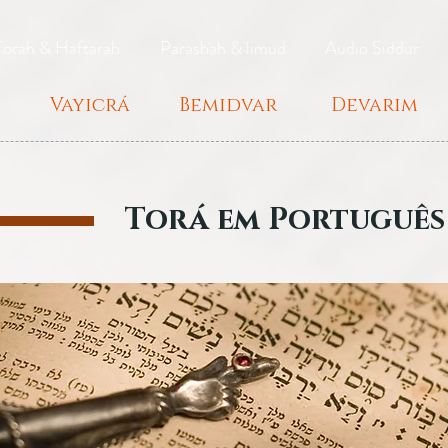
Torah & Haftarah
Parashah & limud
Audio Siddur
Vayicrá
Bemidvar
Devarim
Torá em Português