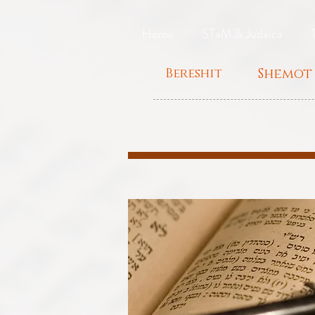
Home
STaM & Judaica
Bereshit
Shemot