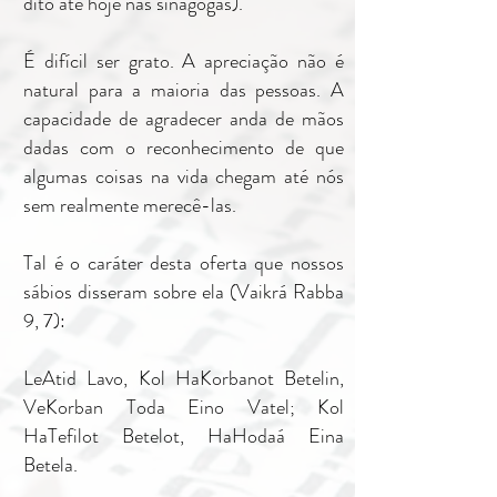
dito até hoje nas sinagogas).
É difícil ser grato. A apreciação não é
natural para a maioria das pessoas. A
capacidade de agradecer anda de mãos
dadas com o reconhecimento de que
algumas coisas na vida chegam até nós
sem realmente merecê-las.
Tal é o caráter desta oferta que nossos
sábios disseram sobre ela (Vaikrá Rabba
9, 7):
LeAtid Lavo, Kol HaKorbanot Betelin,
VeKorban Toda Eino Vatel; Kol
HaTefilot Betelot, HaHodaá Eina
Betela.