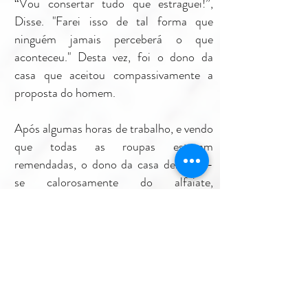
“Vou consertar tudo que estraguei!”,
Disse. "Farei isso de tal forma que
ninguém jamais perceberá o que
aconteceu." Desta vez, foi o dono da
casa que aceitou compassivamente a
proposta do homem.
Após algumas horas de trabalho, e vendo
que todas as roupas estavam
remendadas, o dono da casa despediu-
se calorosamente do alfaiate,
entregando-lhe algumas moedas para a
viagem.
Alguém poderia alegar que aquelas
moedas foram dadas a ele como
pagamento por seu trabalho? Não havia
trabalho aqui !! O alfaiate consertou o