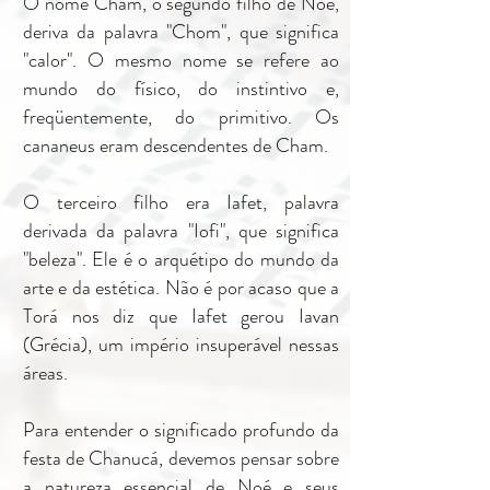
O nome Cham, o segundo filho de Noé,
deriva da palavra "Chom", que significa
"calor". O mesmo nome se refere ao
mundo do físico, do instintivo e,
freqüentemente, do primitivo. Os
cananeus eram descendentes de Cham.
O terceiro filho era Iafet, palavra
derivada da palavra "Iofi", que significa
"beleza". Ele é o arquétipo do mundo da
arte e da estética. Não é por acaso que a
Torá nos diz que Iafet gerou Iavan
(Grécia), um império insuperável nessas
áreas.
Para entender o significado profundo da
festa de Chanucá, devemos pensar sobre
a natureza essencial de Noé e seus