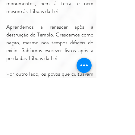
monumentos, nem à terra, e nem
mesmo às Tábuas da Lei.
Aprendemos a renascer após a
destruição do Templo. Crescemos como
nação, mesmo nos tempos difíceis do
exílio. Sabíamos escrever livros após a
perda das Tábuas da Lei.
Por outro lado, os povos que cultuavam
o corpo e o mundo material aparecem
nos livros de história hoje. Isso apenas
mostra que o corpo pode ser destruído,
mas nunca o espírito.
Podemos entender essa ideia a partir da
história do Rabino Hanina ben Tradion,