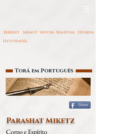
Bereshit
Shemot
Vayicrá
Bemidvar
Devarim
Festividades
Torá em Português
Share
Parashat Miketz
Corpo e Espírito