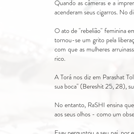
Quando as câmeras e a imprens
acenderam seus cigarros. No di
O ato de "rebelião" feminina e
tornou-se um grito pela libera
com que as mulheres arruinass
rico.
A Torá nos diz em Parashat To
sua boca" (Bereshit 25, 28), su
No entanto, RaSHI ensina que 
aos seus olhos - como um obse
Esav perguntou a seu pai, por 