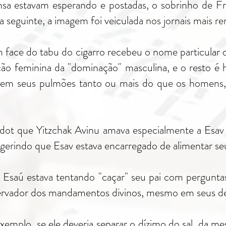
a estavam esperando e postadas, o sobrinho de Fre
a seguinte, a imagem foi veiculada nos jornais mais 
m face do tabu do cigarro recebeu o nome particular
ção feminina da "dominação" masculina, e o resto é h
em seus pulmões tanto ou mais do que os homens, p
ldot que Yitzchak Avinu amava especialmente a Esav
gerindo que Esav estava encarregado de alimentar seu
Esaú estava tentando "caçar" seu pai com perguntas
rvador dos mandamentos divinos, mesmo em seus deta
exemplo, se ele deveria separar o dízimo do sal, da 