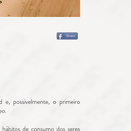
Share
 e, possivelmente, o primeiro
eo.
 hábitos de consumo dos seres