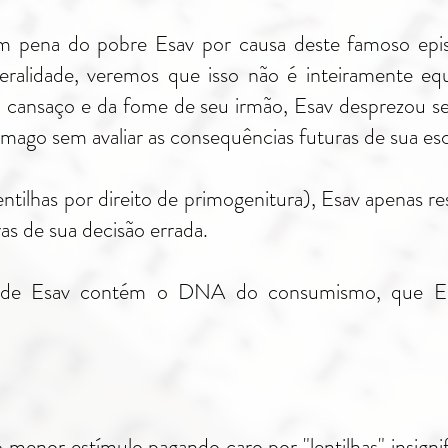
m pena do pobre Esav por causa deste famoso epi
teralidade, veremos que isso não é inteiramente e
 cansaço e da fome de seu irmão, Esav desprezou se
ômago sem avaliar as consequências futuras de sua es
tilhas por direito de primogenitura), Esav apenas re
as de sua decisão errada.
de de Esav contém o DNA do consumismo, que E
 menor estímulo pagando caro por "lentilhas" insignif