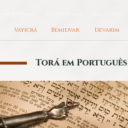
Torah & Haftarah
Parashah & limud
Audio Siddur
Vayicrá
Bemidvar
Devarim
Torá em Português