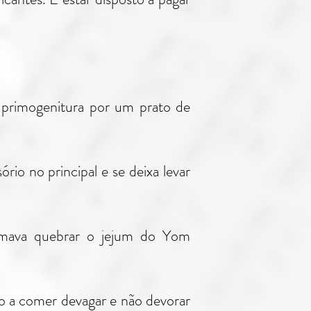
 primogenitura por um prato de
io no principal e se deixa levar
tumava quebrar o jejum do Yom
o a comer devagar e não devorar