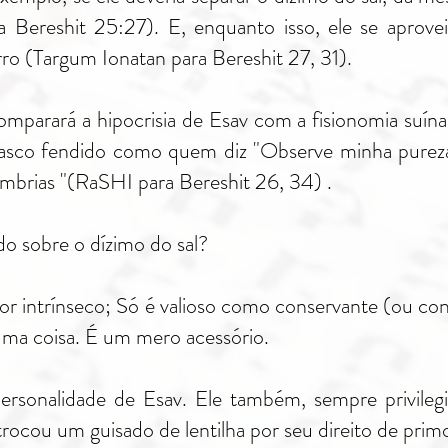
a Bereshit 25:27). E, enquanto isso, ele se aprove
o (Targum Ionatan para Bereshit 27, 31).
omparará a hipocrisia de Esav com a fisionomia suí
asco fendido como quem diz "Observe minha pureza",
mbrias "(RaSHI para Bereshit 26, 34) .
o sobre o dízimo do sal?
or intrínseco; Só é valioso como conservante (ou co
uma coisa. É um mero acessório.
rsonalidade de Esav. Ele também, sempre privilegi
trocou um guisado de lentilha por seu direito de prim