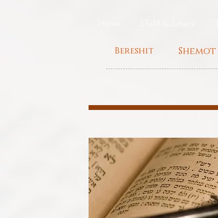
Home
STaM & Judaica
Bereshit
Shemot