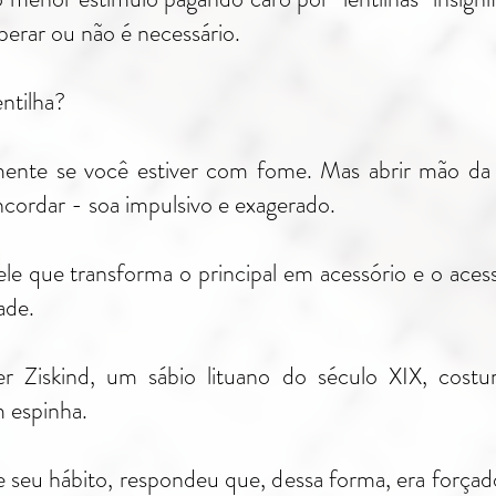
perar ou não é necessário.
ntilha?
lmente se você estiver com fome. Mas abrir mão da
ncordar - soa impulsivo e exagerado.
 que transforma o principal em acessório e o acessór
ade.
er Ziskind, um sábio lituano do século XIX, cos
 espinha.
 seu hábito, respondeu que, dessa forma, era forçad