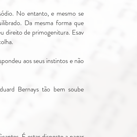
sódio. No entanto, e mesmo se
quilibrado. Da mesma forma que
u direito de primogenitura. Esav
colha.
spondeu aos seus instintos e não
duard Bernays tão bem soube
icantes. É estar disposto a pagar