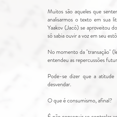
Muitos são aqueles que sente
analisarmos o texto em sua li
Yaakov (Jacó) se aproveitou do
só sabia ouvir a voz em seu est
No momento da "transação" (len
entendeu as repercussões futur
Pode-se dizer que a atitu
desvendar.
O que é consumismo, afinal?
É não conseguir se controlar ao