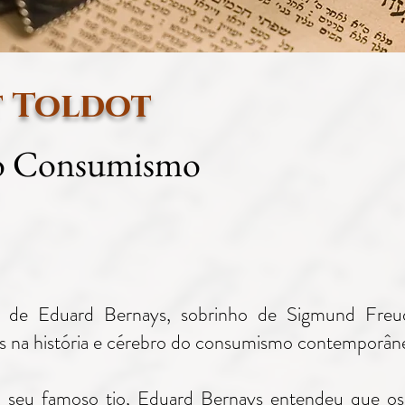
t Toldot
o Consumismo
ia de Eduard Bernays, sobrinho de Sigmund Freud
cas na história e cérebro do consumismo contemporân
 seu famoso tio, Eduard Bernays entendeu que os