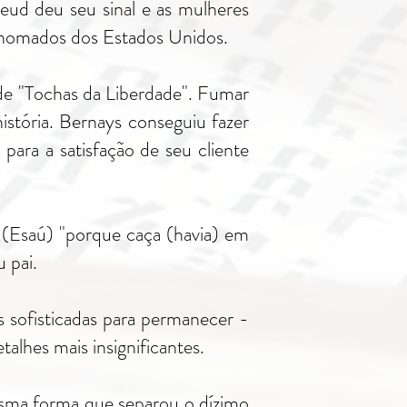
ud deu seu sinal e as mulheres
renomados dos Estados Unidos.
 de "Tochas da Liberdade". Fumar
istória. Bernays conseguiu fazer
ara a satisfação de seu cliente
 (Esaú) "porque caça (havia) em
 pai.
 sofisticadas para permanecer -
lhes mais insignificantes.
mesma forma que separou o dízimo