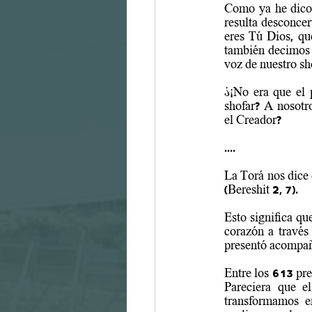
Como ya he dico,
resulta desconcer
eres Tú Dios, que
también decimos e
voz de nuestro sh
¿¡No era que el 
shofar? A nosotros
el Creador?
....
La Torá nos dice 
(Bereshit 2, 7).
Esto significa qu
corazón a través 
presentó acompaña
Entre los 613 pre
Pareciera que e
transformamos e