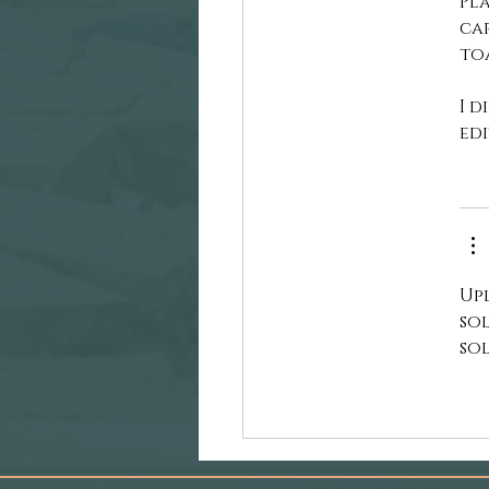
Pl
ca
to
I d
edi
Up
sol
so