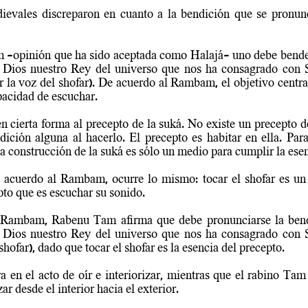
evales discreparon en cuanto a la bendición que se pronunci
-opinión que ha sido aceptada como Halajá- uno debe bende
 Dios nuestro Rey del universo que nos ha consagrado con S
r
 la voz del shofar). De acuerdo al Rambam, el objetivo central
pacidad de escuchar.
n cierta forma al precepto de la suká. No existe un precepto de
ición alguna al hacerlo. El precepto es habitar en ella. Para 
 la construcción de la suká es sólo un medio para cumplir la ese
e acuerdo al Rambam, ocurre lo mismo: tocar el shofar es un 
pto que es escuchar su sonido.
 Rambam, Rabenu Tam afirma que debe pronunciarse la bendic
 Dios nuestro Rey del universo que nos ha consagrado con S
 shofar), dado que 
tocar
 el shofar es la esencia del precepto.
en el acto de oír e interiorizar, mientras que el rabino Tam s
zar desde el interior hacia el exterior.