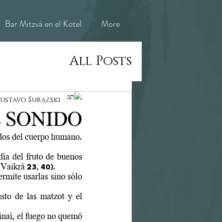
Bar Mitzvá en el Kotel
More
All Posts
ustavo Surazski
L SONIDO
Cada una de las festividades de Israel hace hincapié en alguno de los cinco sentidos del cuerpo humano. 
día del fruto de buenos 
(Vaikrá 23, 40).
Januká, con sus luminarias, hace hincapié en el sentido de la vista ("no se nos permite usarlas sino sólo 
sto de las matzot y el 
inaí, el fuego no quemó 