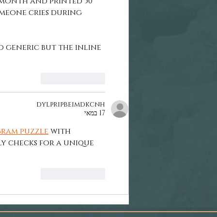
month and printed 50 
someone cries during 
 generic but the inline 
לייק
להשיב
dylpripbeimdkcnh
17 במאי
ram puzzle
 with 
ly checks for a unique 
לייק
להשיב