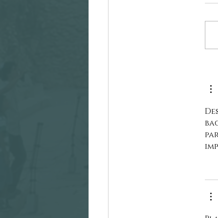
De
ba
par
imp