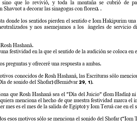
 sino que lo revivió, y toda la montaña se cubrió de pas
Shavuot a decorar las sinagogas con flores). .
sta donde los sentidos pierden el sentido e Iom Hakipurim una f
neutralizados y nos asemejamos a los  ángeles de servicio d
o Rosh Hashaná. 
na festividad en la que el sentido de la audición se coloca en e
os preguntas y ofreceré una respuesta a ambas.
motivos conocidos de Rosh Hashaná, las Escrituras sólo menci
ía de sonido del Shofar) (Bemidvar 29, 1).
na que Rosh Hashaná sea el "Día del Juicio" (Iom Hadín) ni m
iquiera menciona el hecho de que nuestra festividad marca el in
mer mes es el mes de la salida de Egipto) y Iom Teruá cae en el
dos esos motivos sólo se menciona el sonido del Shofar ("Iom 