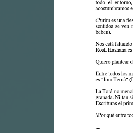
todo el entorno,
acostumbramos en 
(Purim es una fie
sentidos se ven 
beben).
Nos está faltand
Rosh Hashaná es u
Quiero plantear d
Entre todos los 
es "Iom Teruá" (D
La Torá no mencio
granada. Ni tan s
Escrituras el pri
¿Por qué entre to
....