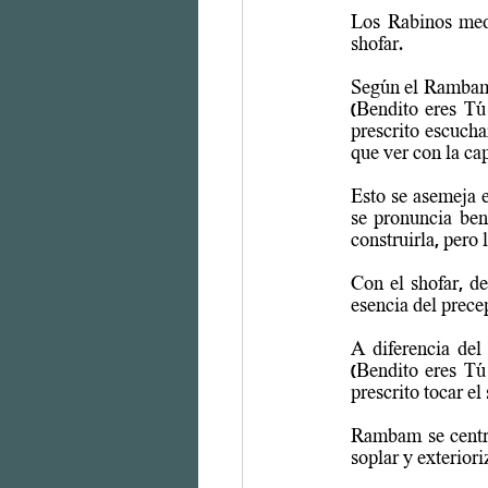
Los Rabinos medi
shofar.
Según el Rambam 
(Bendito eres Tú
prescrito 
escucha
que ver con la ca
Esto se asemeja e
se pronuncia bend
construirla, pero
Con el shofar, d
esencia del prece
A diferencia del
(Bendito eres Tú
prescrito tocar el
Rambam se centra 
soplar y exteriori