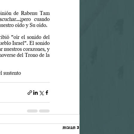
pinión de Rabenu Tam 
uchar...
¡pero cuando 
uestro oído y Su oído. 
bió "oír el sonido del 
eblo Israel". El sonido 
r nuestros corazones, y 
moverse del Trono de la 
el sustento
3 תגובות