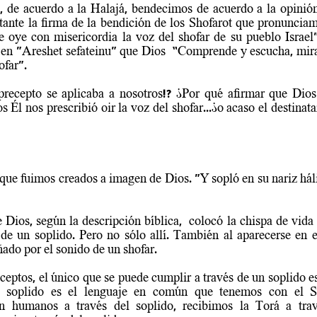
 de acuerdo a la Halajá, bendecimos de acuerdo a la opinió
tante la firma de la bendición de los Shofarot que pronuncia
 oye con misericordia la voz del shofar de su pueblo Israel”.
n "Areshet sefateinu" que Dios  “Comprende y escucha, mira y
ofar”.
precepto se aplicaba a nosotros!? ¿Por qué afirmar que Dios 
 Él nos prescribió oir la voz del shofar...¿o acaso el destinata
que fuimos creados a imagen de Dios. "Y sopló en su nariz hálit
e Dios, según la descripción bíblica,  colocó la chispa de vida 
de un soplido. Pero no sólo allí. También al aparecerse en e
do por el sonido de un shofar.
ceptos, el único que se puede cumplir a través de un soplido es 
l soplido es el lenguaje en común que tenemos con el S
n humanos a través del soplido, recibimos la Torá a travé