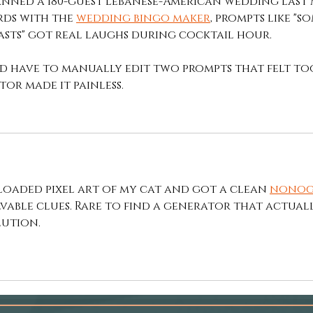
anned a 180-guest Lebanese-American wedding last 
rds with the 
wedding bingo maker
, prompts like "
asts" got real laughs during cocktail hour.
id have to manually edit two prompts that felt too
tor made it painless.
loaded pixel art of my cat and got a clean 
nonog
vable clues. Rare to find a generator that actual
lution.