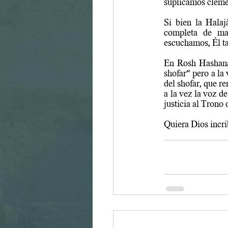
suplicamos clemen
Si bien la Hala
completa de man
escuchamos, Él t
En Rosh Hashaná 
shofar" pero a la
del shofar, que r
a la vez la voz d
justicia al Trono 
Quiera Dios incrib