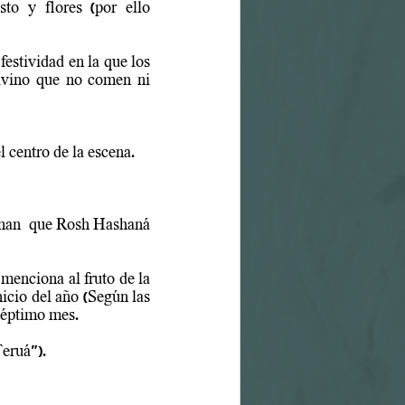
to y flores (por ello 
estividad en la que los 
ivino que no comen ni 
l centro de la escena.
onan  que Rosh Hashaná 
enciona al fruto de la 
icio del año (Según las 
 séptimo mes.
Teruá").