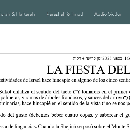
Torah & Haftarah
Parashah & limud
Audio Siddur
G
11 בספט׳ 2023
זמן קריאה 4 דקות
LA FIESTA DE
Sukot enfatiza el sentido del tacto ("Y 
tomaréis
 en el primer 
 palmeras, y ramas de árboles frondosos, y sauces del arroyo") 
tido del gusto (debemos beber cuatro copas, y saborear el gu
esta de fragancias. Cuando la Shejiná se posó sobre el Monte S