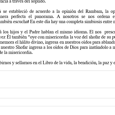
cia a través del soplido. 
já se estableció de acuerdo a la opinión del Rambam, la o
era perfecta el panorama. A nosotros se nos ordena esc
ambién escucha!
 En este día hay una completa simbiosis entre n
los hijos y el Padre hablan el mismo idioma. El nos  prescri
 vez Él también "oye con misericordia la voz del shofar de su pu
ememora el hálito divino, ingresa en nuestros oídos para ablanda
e nuestro Shofar ingresa a los oídos de Dios para instándolo a 
de la misericordia.
irnos y sellarnos en el Libro de la vida, la bendición, la paz y 