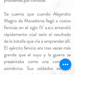
problemas por conocer.
Se cuenta que cuando Alejandro
Magno de Macedonia llegó a costas
fenicias en el siglo IV a.e.c entendió
rápidamente cúal sería el resultado
de la batalla que iría a emprender allí.
El ejército fenicio era tres veces más
grande que el suyo y la guerra se
presentaba como una contienda
asimétrica. Sus soldados estaban
entregados incluso antes de haber
empezado la batalla.
Fue así que a Alejandro Magno se le
ocurrió una brillante estrategia. Pidió