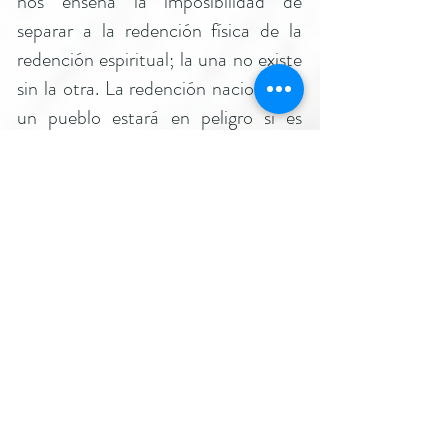
nos enseña la imposibilidad de
separar a la redención física de la
redención espiritual; la una no existe
sin la otra. La redención nacional de
un pueblo estará en peligro si es
apreciada como un fin en sí mismo.
Muchas revoluciones se han visto
debilitadas, cuando sus
protagonistas creyeron haber llegado
al final del camino y no lograron
renovar sus aspiraciones. La
estabilidad de muchos países que
lograron su independencia tambaleó,
cuando todo lo que quedó fueron las
incesantes luchas de poder entre sus
libertadores. La Cuenta del Omer le