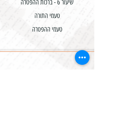
שיעור 6 - ברכות ההפטרה
טעמי התורה
טעמי ההפטרה
Rabino Gustavo Surazski, Ashkelon, Israel
gustisur@gmail.com
+972547675129