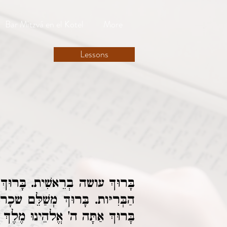
Bar Mitzvá en el Kotel
More
Lessons
בָּרוּךְ עושה בְרֵאשִׁית. בָּרוּךְ 
הַבְּרִיּות. בָּרוּךְ מְשַׁלֵּם שכָר
בָּרוּךְ אַתָּה ה' אֱלהֵינוּ מֶלֶךְ 