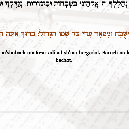
ְהַלֶּלְךָ ה' אֱלהֵינוּ בִּשְׁבָחות וּבִזְמִירות. נְגַדֶּלְךָ וּנְשַׁ
ֻׁבָּח וּמְפאָר עֲדֵי עַד שְׁמו הַגָּדול: בָּרוּךְ אַתָּה ה' 
 m’shubach um’fo-ar adi ad sh’mo ha-gadol. Baruch at
bachot.
avo Surazski, Ashkelon, Israel