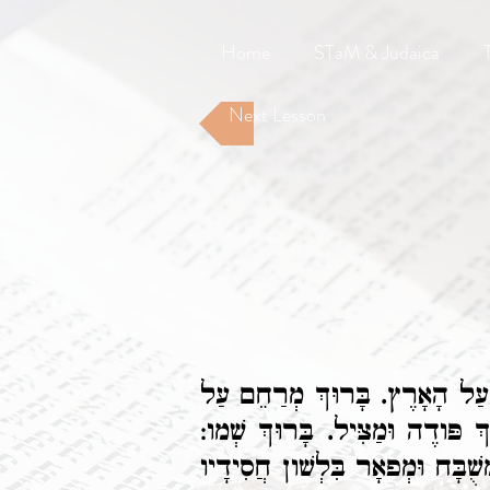
Home
STaM & Judaica
Next Lesson
 עַל הָאָרֶץ. בָּרוּךְ מְרַחֵם עַל
ְ פּודֶה וּמַצִּיל. בָּרוּךְ שְׁמו:
ֻׁבָּח וּמְפאָר בִּלְשׁון חֲסִידָיו