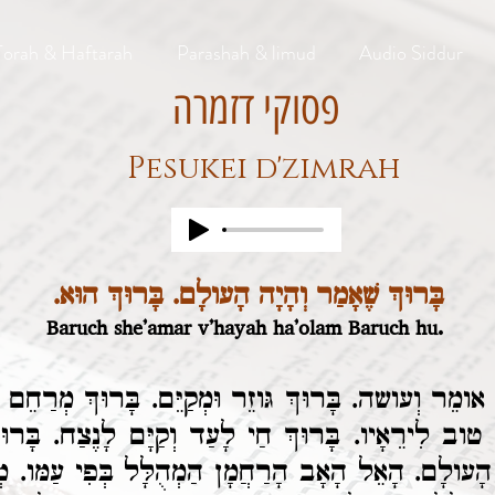
Torah & Haftarah
Parashah & limud
Audio Siddur
פסוקי דזמרה
Pesukei d'zimrah
בָּרוּךְ שֶׁאָמַר וְהָיָה הָעולָם. בָּרוּךְ הוּא.
Baruch she’amar v’hayah ha’olam Baruch hu.
אומֵר וְעושה. בָּרוּךְ גּוזֵר וּמְקַיֵּם. בָּרוּךְ מְרַחֵם
 טוב לִירֵאָיו. בָּרוּךְ חַי לָעַד וְקַיָּם לָנֶצַח. בָּרוּך
הָעולָם. הָאֵל הָאָב הָרַחֲמָן הַמְהֻלָּל בְּפִי עַמּו. מְש