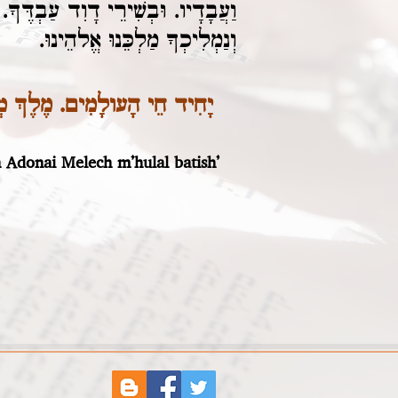
וַעֲבָדָיו. וּבְשִׁירֵי דָוִד עַבְדֶּךָ. נ
וְנַמְלִיכְךָ מַלְכֵּנוּ אֱלהֵינוּ.
יָחִיד חֵי הָעולָמִים. מֶלֶךְ מְש
ah Adonai Melech
m’hulal batish’