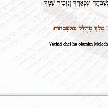
בֵּחֲךָ וּנְפָאֶרְךָ וְנַזְכִּיר שִׁמְךָ
מֶלֶךְ מְהֻלָּל בַּתִּשְׁבָּחות:
Yachid chei ha-olamim Melech
Rabino Gust