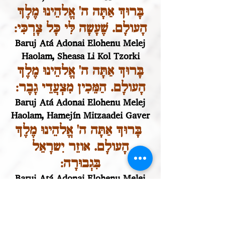
בָּרוּךְ אַתָּה ה' אֱלהֵינוּ מֶלֶךְ
הָעולָם. שֶׁעָשָה לִּי כָּל צָרְכִּי:
Baruj Atá Adonai Elohenu Melej
Haolam, Sheasa Li Kol Tzorki
בָּרוּךְ אַתָּה ה' אֱלהֵינוּ מֶלֶךְ
הָעולָם. הַמֵּכִין מִצְעֲדֵי גָבֶר:
Baruj Atá Adonai Elohenu Melej
Haolam, Hamejín Mitzaadei Gaver
בָּרוּךְ אַתָּה ה' אֱלהֵינוּ מֶלֶךְ
הָעולָם. אוזֵר יִשרָאֵל
בִּגְבוּרָה:
Baruj Atá Adonai Elohenu Melej
Haolam, Ozer Israel Bigvurá
בָּרוּךְ אַתָּה ה' אֱלהֵינוּ מֶלֶךְ
הָעולָם. עוטֵר יִשרָאֵל