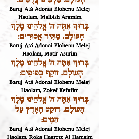
Baruj Atá Adonai Elohenu Melej
Haolam, Malbish Arumim
בָּרוּךְ אַתָּה ה' אֱלהֵינוּ מֶלֶךְ
הָעולָם. מַתִּיר אֲסוּרִים:
Baruj Atá Adonai Elohenu Melej
Haolam, Matir Asurim
בָּרוּךְ אַתָּה ה' אֱלהֵינוּ מֶלֶךְ
הָעולָם. זוקֵף כְּפוּפִים:
Baruj Atá Adonai Elohenu Melej
Haolam, Zokef Kefufim
בָּרוּךְ אַתָּה ה' אֱלהֵינוּ מֶלֶךְ
הָעולָם. רוקַע הָאָרֶץ עַל
הַמָּיִם:
Baruj Atá Adonai Elohenu Melej
Haolam, Roka Haaretz Al Hamaim