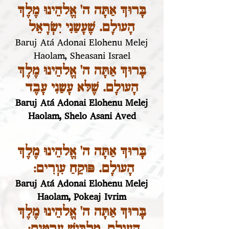
בָּרוּךְ אַתָּה ה' אֱלהֵינוּ מֶלֶךְ
הָעולָם. שֶׁעָשַנִי יִשְׂרָאֵל
Baruj Atá Adonai Elohenu Melej
Haolam, Sheasani Israel
בָּרוּךְ אַתָּה ה' אֱלהֵינוּ מֶלֶךְ
הָעולָם. שֶׁלּא עָשַנִי עָבֶד
Baruj Atá Adonai Elohenu Melej
Haolam, Shelo Asani Aved
בָּרוּךְ אַתָּה ה' אֱלהֵינוּ מֶלֶךְ
הָעולָם. פּוקֵחַ עִוְרִים:
Baruj Atá Adonai Elohenu Melej
Haolam, Pokeaj Ivrim
בָּרוּךְ אַתָּה ה' אֱלהֵינוּ מֶלֶךְ
הָעולָם. מַלְבִּישׁ עֲרֻמִּים: