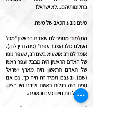
בחלומותיהם...לא ישראל!
משם נובע הכאב של משה.
התלמוד מספר לנו שאדם הראשון "מכל
העולם כולו הוצבר עפרו" (סנהדרין לח.).
אומר לנו רב אושעיא בשם רב, שעפר גופו
של האדם הראשון היה מבבל ועפר ראשו
של האדם הראשון היה מארץ ישראל
(שם). ובעצם תמיד זה היה כך. גם אם
גופנו היה בגלות ראשנו וליבנו היו בציון.
אלו תולדות חיינו כעם וכאומה.
"לבי במזרח ואני בסוף מערב", כתב
יהודה הלוי בהיותו בספרד במאה
השתים עשרה.