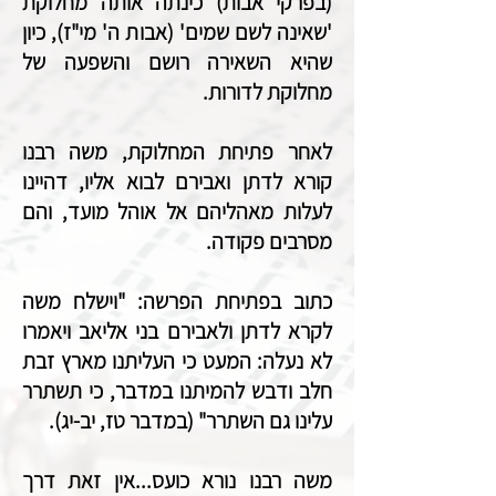
(בפרקי אבות) כינתה אותה מחלוקת
'שאינה לשם שמים' (אבות ה' מי"ז), כיון
שהיא השאירה רושם והשפעה של
מחלוקת לדורות.
לאחר פתיחת המחלוקת, משה רבנו
קורא לדתן ואבירם לבוא אליו, דהיינו
לעלות מאהליהם אל אוהל מועד, והם
מסרבים פקודה.
כתוב בפתיחת הפרשה: "וישלח משה
לקרא לדתן ולאבירם בני אליאב ויאמרו
לא נעלה: המעט כי העליתנו מארץ זבת
חלב ודבש להמיתנו במדבר, כי תשתרר
עלינו גם השתרר" (במדבר טז, יב-יג).
משה רבנו נורא כועס...אין זאת דרך