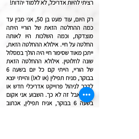
רציתי להיות אדריכל, לא ללמוד יהדות!
רק היום, עוד מעט בן 50, אני מבין עד
כמה ההחלטה הזאת של הוריי היתה
מוצדקת, וכמה השלכות היו לאותה
החלטה על חיי. אילולא ההחלטה הזאת,
ייתכן מאוד שסיפור חיי היה הולך במסלול
שונה לחלוטין. אילולא ההחלטה הזאת
של הוריי, הייתי קם כל יום בשעה 6
בבוקר, מניח תפילין (או לא!) והייתי יוצא
לדרך לניהול פרוייקט אדריכלי חדש או
קיים. אבל זה לא כך. השבוע אני אקום
בשעה 6 בבוקר, אניח תפילין, אכתוב
עמוד נוסף בספר תורה חדש, ואגיע
לקהילתי באשקלון ללמד תורה לילדים
ומבוגרים כאחד. אילולי הוריי והחלטתם
בשנת 82', בשבת הבאה לא הייתי עומד