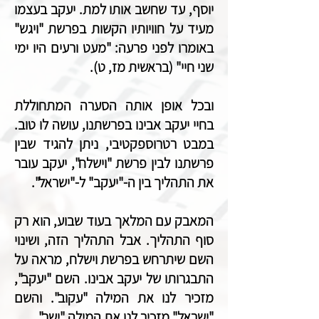
יוסף, עד שחשב אותו למת. יעקב בעצמו
מעיד על חוויותיו הקשות בפרשת "ויגש"
באומרו לפני פרעה: "מעט ורעים היו ימי
שני חיי" (בראשית מז, ט).
ובכל אופן אותה הסערה המתחוללת
בחיי יעקב אבינו בפרשתנו, עושה לו טוב.
במבט רטרוספקטיבי, ניתן להגיד שבין
פרשתנו לבין פרשת "וישלח", יעקב עובר
את התהליך בין ה-"יעקב" ל-"ישראל".
המאבק עם המלאך בעוד שבוע, הוא רק
סוף התהליך. אבל התהליך הזה, ושינוי
השם שיתרחש בפרשת וישלח, מראה על
התבגרותו של יעקב אבינו. השם "יעקב",
מזכיר לנו את המילה "עקוב". והשם
"ישראל" מזכיר לנו את המילה "ישר".