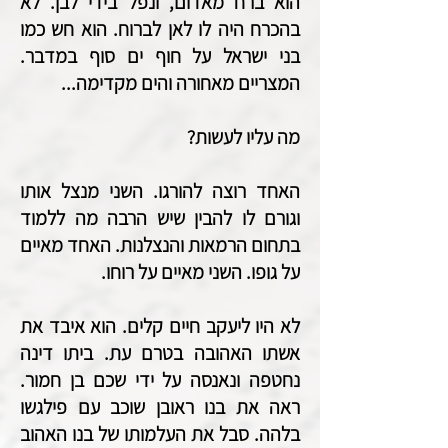
הוא ברח מאדום, ונפל בידי לבן. לא
בהכרח היה לו לאן לברוח. הוא חש כמו
בני ישראל על חוף ים סוף במדבר.
המצריים מאחורה והים מקדימה...
מה עליו לעשות?
האחד רוצה להורגו. השני מנצל אותו
וגורם לו להבין שיש הרבה מה ללמוד
בתחום הרמאות והנצלנות. האחד מאיים
על גופו. השני מאיים על רוחו.
לא היו ליעקב חיים קלים. הוא איבד את
אשתו האהובה בטרם עת. ביתו דינה
נחטפה ונאנסה על ידי שכם בן חמור.
ראה את בנו ראובן שוכב עם פילגשו
בלהה. סבל את העלמותו של בנו האהוב