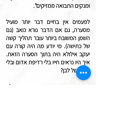
ומנקים התבואה ממזיקים".
לפעמים אין בחיים דבר יותר מועיל
מסערה, גם אם הדבר נורא כואב (גם
השמן המשובח ביותר עובר תהליך קשה
של כתישה). מי יודע מה היה קורה עם
יעקב אילולא היה בתוך הסערה הזאת.
איך היו נראים חייו בלי רדיפת אדום ובלי
ניצולו של לבן?
ייתכן מאוד שיעקב היה נשאר אותו ילד
מפונק שהיה בבית רבקה, כשהיא
החליטה החלטות בשמו ובמקומו. אולי
היה נשאר לנצח כ-"איש תם יושב
אוהלים" הגר בצילה של אמא פולנייה
דומיננטית המונעת ממנו כל סערה