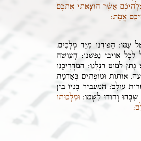
 אֱלֹֽהֵיכֶ֗ם אֲשֶׁ֨ר הוֹצֵ֤אתִי אֶתְכֶם֙
יכֶם אֱמֶת:
ל עַמּו: הַפּודֵנוּ מִיַּד מְלָכִים.
ְמוּל לְכָל אויְבֵי נַפְשֵׁנוּ: הָעושה
תַן לַמּוט רַגְלֵנוּ: הַמַּדְרִיכֵנוּ
ְפַרְעה. אותות וּמופְתִים בְּאַדְמַת
רוּת עולָם: הַמַּעֲבִיר בָּנָיו בֵּין
ִׁבְּחוּ וְהודוּ לִשְׁמו:
וּמַלְכוּתו
ָּם: