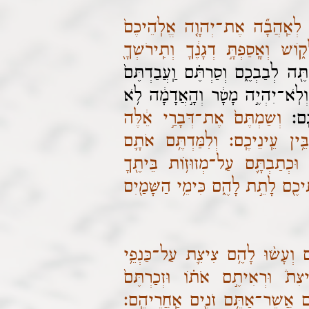
ֹם לְאַֽהֲבָ֞ה אֶת־יְהוָ֤ה אֱלֹֽהֵיכֶם֙
ֹשׁ וְאָֽסַפְתָּ֣ דְגָנֶ֔ךָ וְתִֽירֹשְׁךָ֖
ְתֶּ֖ה לְבַבְכֶ֑ם וְסַרְתֶּ֗ם וַֽעֲבַדְתֶּם֙
ְלֹֽא־יִהְיֶ֣ה מָטָ֔ר וְהָ֣אֲדָמָ֔ה לֹ֥א
כֶֽם׃
וְשַׂמְתֶּם֙ אֶת־דְּבָרַ֣י אֵ֔לֶּה
֥ין עֵֽינֵיכֶֽם׃ וְלִמַּדְתֶּ֥ם אֹתָ֛ם
ךָ׃ וּכְתַבְתָּ֛ם עַל־מְזוּז֥וֹת בֵּיתֶ֖ךָ
תֵיכֶ֖ם לָתֵ֣ת לָהֶ֑ם כִּימֵ֥י הַשָּׁמַ֖יִם
ם וְעָשׂ֨וּ לָהֶ֥ם צִיצִ֛ת עַל־כַּנְפֵ֥י
צִת֒ וּרְאִיתֶ֣ם אֹת֗וֹ וּזְכַרְתֶּם֙
֔ם אֲשֶׁר־אַתֶּ֥ם זֹנִ֖ים אַֽחֲרֵיהֶֽם׃