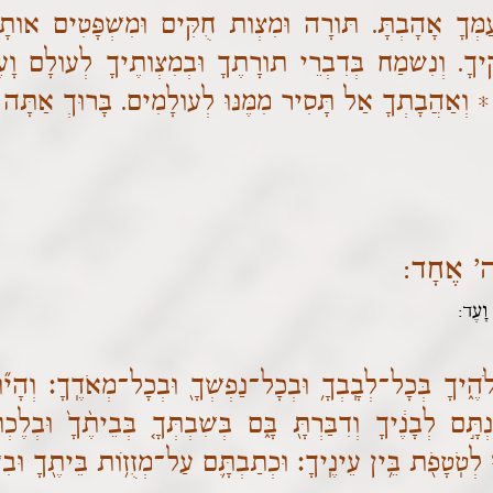
ָ אָהָבְתָּ. תּורָה וּמִצְות חֻקִּים וּמִשְׁפָּטִים אותָנו
ֻקֶּיךָ. וְנִשמַח בְּדִבְרֵי תורָתֶךָ וּבְמִצְותֶיךָ לְעולָם וָעֶ
וְאַהֲבָתְךָ אַל תָּסִיר מִמֶּנּוּ לְעולָמִים. בָּרוּךְ אַת
ה' אֶחָד:
 וָעֶד:
הֶ֑יךָ בְּכָל־לְבָֽבְךָ֥ וּבְכָל־נַפְשְׁךָ֖ וּבְכָל־מְאֹדֶֽךָ׃ וְהָי֞ו
תָּ֣ם לְבָנֶ֔יךָ וְדִבַּרְתָּ֖ בָּ֑ם בְּשִׁבְתְּךָ֤ בְּבֵיתֶ֨ךָ֙ וּבְלֶכְתְּ
 לְטֹֽטָפֹ֖ת בֵּ֥ין עֵינֶֽיךָ׃ וּכְתַבְתָּ֛ם עַל־מְזֻז֥וֹת בֵּיתֶ֖ךָ וּבִש