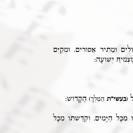
ִים וּמַתִּיר אֲסוּרִים. וּמְקַיֵּם
ַצְמִיחַ יְשׁוּעָה:
ֵל
הַקָּדושׁ:
(
בעשי"ת
הַמֶּלֶךְ)
כָּל הַיָּמִים. וְקִדַּשתּו מִכָּל