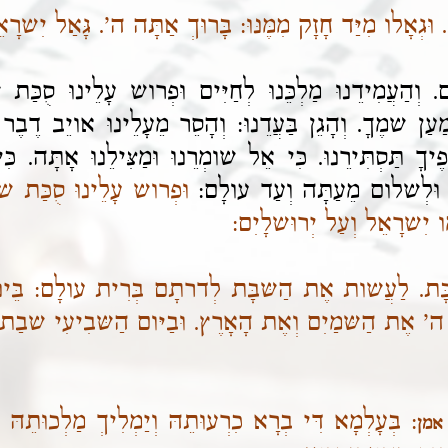
ּגְאָלו מִיַּד חָזָק מִמֶּנּוּ: בָּרוּךְ אַתָּה ה'. גָּאַל יִשרָ
ְהַעֲמִידֵנוּ מַלְכֵּנוּ לְחַיִּים וּפְרוש עָלֵינוּ סֻכַּת ש
ַעַן שמֶךָ. וְהָגֵן בַּעֲדֵנוּ: וְהָסֵר מֵעָלֵינוּ אויֵב דֶבֶר 
ְנָפֶיךָ תַּסְתִּירֵנוּ. כִּי אֵל שומְרֵנוּ וּמַצִּילֵנוּ אָתָּה. כ
 וּלְשלום מֵעַתָּה וְעַד עולָם:
וּפְרוש עָלֵינוּ סֻכַּת ש
ּו יִשרָאֵל וְעַל יְרוּשלָיִם:
ּבָּת. לַעֲשות אֶת הַשּבָּת לְדרתָם בְּרִית עולָם:
בֵּי
ֶת הַשּמַיִם וְאֶת הָאָרֶץ. וּבַיּום הַשּבִיעִי שבַת וַיּ
:
בְּעָלְמָא דִּי בְרָא כִרְעוּתֵהּ וְיַמְלִיךְ מַלְכוּתֵהּ בּ
אמן