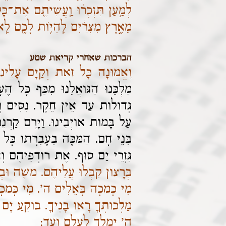
לְמַ֣עַן תִּזְכְּר֔וּ וַֽעֲשִׂיתֶ֖ם אֶת־כ
מֵאֶ֣רֶץ מִצְרַ֔יִם לִֽהְי֥וֹת לָכֶ֖ם לֵֽ
הברכות שאחרי קריאת שמע
וֶאֱמוּנָה כָּל זאת וְקַיָּם עָלֵינוּ
מַלְכֵּנוּ הַגּואֲלֵנוּ מִכַּף כָּל הֶ
גְדולות עַד אֵין חֵקֶר. נִסִּים וְנִפ
עַל בָּמות אויְבֵינוּ. וַיָּרֶם קַרְ
בְּנֵי חָם. הַמַּכֶּה בְעֶבְרָתו כָּל
גִּזְרֵי יַם סוּף. אֶת רודְפֵיהֶם וְ
בְּרָצון קִבְּלוּ עֲלֵיהֶם. משֶׁה וּב
מִי כָמכָה בָּאֵלִים ה'. מִי כָּמכ
מַלְכוּתְךָ רָאוּ בָנֶיךָ. בּוקֵעַ יָם
ה' יִמְלךְ לְעלָם וָעֶד: