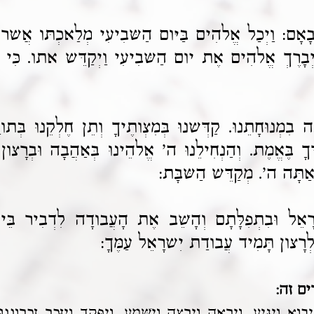
ל צְבָאָם: וַיְכַל אֱלהִים בַּיּום הַשּבִיעִי מְלַאכְתּו אֲש
ְבָרֶךְ אֱלהִים אֶת יום הַשּבִיעִי וַיְקַדֵּש אתו. כִּ
ִמְנוּחָתֵנוּ. קַדְּשנוּ בְּמִצְותֶיךָ וְתֵן חֶלְקֵנוּ בְּתורָ
ְדְּךָ בֶּאֱמֶת. וְהַנְחִילֵנוּ ה' אֱלהֵינוּ בְּאַהֲבָה וּבְרָצו
אַתָּה ה'. מְקַדֵּש הַשּבָּת:
אֵל וּבִתְפִלָּתָם וְהָשֵׁב אֶת הָעֲבודָה לִדְבִיר בֵּיתֶך
י לְרָצון תָּמִיד עֲבודַת יִשרָאֵל עַמֶּךָ:
ם זה:
וְיַגִּיעַ. וְיֵרָאֶה וְיֵרָצֶה וְיִשָּׁמַע. וְיִפָּקֵד וְיִזָּכֵר זִכְרונֵנוּ