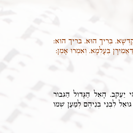
הּ דְּקֻדְשָׁא. בְּרִיךְ הוּא. בריך הוא:
ַּאֲמִירָן בְּעָלְמָא. וְאִמְרוּ אָמֵן:
 יַעֲקב. הָאֵל הַגָּדול הַגִּבּור
גואֵל לִבְנֵי בְנֵיהֶם לְמַעַן שְׁמו