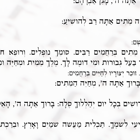
ּךְ אַתָּה ה', מָגֵן אַבְרָהָם:
יֵּה מֵתִים אַתָּה רַב לְהושִׁיעַ:
ֶּׁם:
ֶה מֵתִים בְּרַחֲמִים רַבִּים. סומֵךְ נופְלִים. וְרופֵא חול
בַּעַל גְּבוּרות וּמִי דומֶה לָּךְ. מֶלֶךְ מֵמִית וּמְחַיֶּה וּמ
כֵר יְצוּרָיו לְחַיִּים בְּרַחֲמִים:
ָּרוּךְ אַתָּה ה', מְחַיֵּה הַמֵּתִים:
ושִׁים בְּכָל יום יְהַלְּלוּךָ סֶּלָה: בָּרוּךְ אַתָּה ה', הָא
י לִשמֶךָ. תַּכְלִית מַעֲשה שמַיִם וָאָרֶץ. וּבֵרַכְתּו מִ