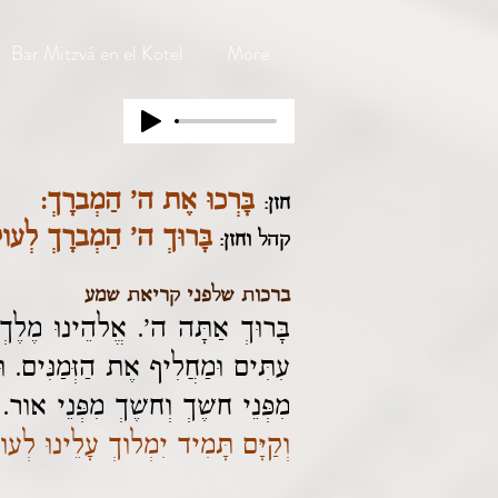
Bar Mitzvá en el Kotel
More
בָּרְכוּ אֶת ה' הַמְברָךְ:
חזן:
בָּרוּךְ ה' הַמְברָךְ לְעו
קהל וחזן:
ברכות שלפני קריאת שמע
בָּרוּךְ אַתָּה ה'. אֱלהֵינוּ מֶלֶךְ
עִתִּים וּמַחֲלִיף אֶת הַזְּמַנִּים. 
מִפְּנֵי חשֶׁךְ וְחשֶׁךְ מִפְּנֵי אור.
וְקַיָּם תָּמִיד יִמְלוךְ עָלֵינוּ לְע