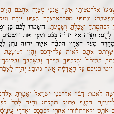
ְמְעוּ֙ אֶל־מִצְוֺתַ֔י אֲשֶׁ֧ר אָֽנֹכִ֛י מְצַוֶּ֥ה אֶתְכֶ֖ם הַיּ֑ו
פְשְׁכֶֽם׃ וְנָֽתַתִּ֧י מְטַֽר־אַרְצְכֶ֛ם בְּעִתּ֖וֹ יוֹרֶ֣ה וּמַלְק֑ו
֖ לִבְהֶמְתֶּ֑ךָ וְאָֽכַלְתָּ֖ וְשָׂבָֽעְתָּ׃
הִשָּֽׁמְר֣וּ לָכֶ֔ם פֶּ֥ן יִפ
ם לָהֶֽם׃ וְחָרָ֨ה אַף־יְהוָ֜ה בָּכֶ֗ם וְעָצַ֤ר אֶת־הַשָּׁמַ֨יִם֙ ו
ם מְהֵרָ֗ה מֵעַל֙ הָאָ֣רֶץ הַטֹּבָ֔ה אֲשֶׁ֥ר יְהוָ֖ה נֹתֵ֥ן לָ
שַׁרְתֶּ֨ם אֹתָ֤ם לְאוֹת֙ עַל־יֶדְכֶ֔ם וְהָי֥וּ לְטֽוֹטָפֹ֖ת בֵּ
ךָ֤ בְּבֵיתֶ֨ךָ֙ וּבְלֶכְתְּךָ֣ בַדֶּ֔רֶךְ וּֽבְשָׁכְבְּךָ֖ וּבְקוּמֶֽ
ם֙ וִימֵ֣י בְנֵיכֶ֔ם עַ֚ל הָֽאֲדָמָ֔ה אֲשֶׁ֨ר נִשְׁבַּ֧ע יְהוָ֛ה לַאֲבֹֽ
ֶ֥ה לֵּאמֹֽר׃ דַּבֵּ֞ר אֶל־בְּנֵ֤י יִשְׂרָאֵל֙ וְאָֽמַרְתָּ֣ אֲלֵהֶ֔
ַל־צִיצִ֥ת הַכָּנָ֖ף פְּתִ֥יל תְּכֵֽלֶת׃ וְהָיָ֣ה לָכֶם֮ לְצִי
 אֹתָ֑ם וְלֹֽא־תָת֜וּרוּ אַֽחֲרֵ֤י לְבַבְכֶם֙ וְאַֽחֲרֵ֣י עֵֽינֵיכֶ