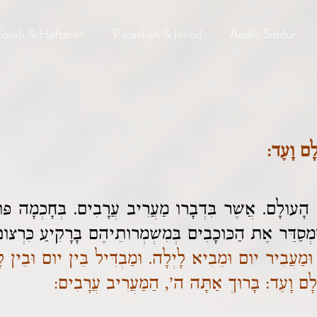
Torah & Haftarah
Parashah & limud
Audio Siddur
לָם וָעֶד:
 הָעולָם. אֲשֶׁר בִּדְבָרו מַעֲרִיב עֲרָבִים. בְּחָכְמָה פּותֵ
וּמְסַדֵּר אֶת הַכּוכָבִים בְּמִשְׁמְרותֵיהֶם בָּרָקִיעַ כִּרְצ
וּמַעֲבִיר יום וּמֵבִיא לָיְלָה. וּמַבְדִּיל בֵּין יום וּבֵי
ולָם וָעֶד: בָּרוּךְ אַתָּה ה', הַמַּעֲרִיב עֲרָבִים: