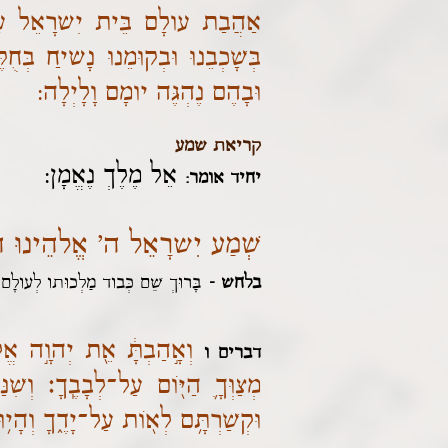
אַהֲבַת עולָם בֵּית יִשרָאֵל עַמְּך
בְּשָׁכְבֵנוּ וּבְקוּמֵנוּ נָשיחַ בְּח
וּבָהֶם נֶהְגֶּה יומָם וָלָיְלָה:
*
קריאת שמע
אֵל מֶלֶךְ נֶאֱמָן:
יחיד אומר:
שְׁמַע יִשרָאֵל ה' אֱלהֵינוּ 
בלחש -
בָּרוּךְ שֵׁם כְּבוד מַלְכוּתו לְעולָם
וְאָ֣הַבְתָּ֔ אֵ֖ת יְהוָ֣ה אֱלֹ
דברים ו
מְצַוְּךָ֛ הַיּ֖וֹם עַל־לְבָבֶֽךָ׃ וְשִׁנַּנְ
וּקְשַׁרְתָּ֥ם לְא֖וֹת עַל־יָדֶ֑ךָ וְהָי֥וּ