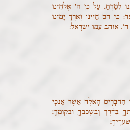
ּ לִמַּדְתָּ. עַל כֵּן ה' אֱלהֵינוּ
ד: כִּי הֵם חַיֵּינוּ וְארֶךְ יָמֵינוּ
:
ָּה ה'. אוהֵב עַמּו יִשרָאֵל
ּ הַדְּבָרִ֣ים הָאֵ֗לֶּה אֲשֶׁ֨ר אָֽנֹכִ֧י
ךָ֣ בַדֶּ֔רֶךְ וּֽבְשָׁכְבְּךָ֖ וּבְקוּמֶֽךָ׃
ְׁעָרֶֽיךָ׃