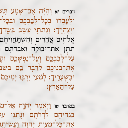
וְהָיָ֗ה אִם־שָׁמֹ֤עַ תִּשׁ
דברים יא
וּלְעָבְד֔וֹ בְּכָל־לְבַבְכֶ֖ם וּבְכָל־נַ
וְיִצְהָרֶֽךָ׃ וְנָֽתַתִּ֛י עֵ֥שֶׂב בְּשָֽׂדְךָ
אֱלֹהִ֣ים אֲחֵרִ֔ים וְהִשְׁתַּֽחֲוִיתֶ֖
תִתֵּ֖ן אֶת־יְבוּלָ֑הּ וַֽאֲבַדְתֶּ֣
עַל־לְבַבְכֶ֖ם וְעַֽל־נַפְשְׁכֶ֑ם וּקְ
אֶת־בְּנֵיכֶ֖ם לְדַבֵּ֣ר בָּ֑ם בְּשִׁבְתְּ
וּבִשְׁעָרֶֽיךָ׃ לְמַ֨עַן יִרְבּ֤וּ יְמֵיכֶ
עַל־הָאָֽרֶץ׃
וַיֹּ֥אמֶר יְהוָ֖ה אֶל־מֹשׁ
במדבר טו
בִגְדֵיהֶ֖ם לְדֹֽרֹתָ֑ם וְנָ֥תְנ֛וּ ע
אֶת־כָּל־מִצְוֺ֣ת יְהוָ֔ה וַֽעֲשִׂיתֶ֖ם