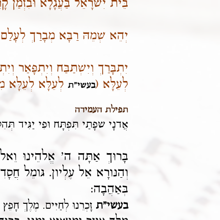
בֵּית יִשרָאֵל בַּעֲגָלָא וּבִזְמַן קָר
יְהֵא שְׁמֵהּ רַבָּא מְבָרַךְ לְעָלַם ו
יִתְבָּרַךְ וְיִשְׁתַּבַּח וְיִתְפָּאַר 
לְעֵלָּא
(
לְעֵלָּא לְעֵלָּא מִ
בעשי"ת
תפילת העמידה
אֲדנָי שפָתַי תִּפְתָּח וּפִי יַגִּיד תְּהִל
בָּרוּךְ אַתָּה ה' אֱלהֵינוּ וֵאל
וְהַנּורָא אֵל עֶלְיון. גּומֵל חֲסָד
בְּאַהֲבָה:
בעשי"ת
זָכְרֵנוּ לְחַיִּים. מֶלֶךְ חָפֵץ 