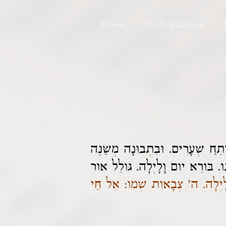
Home
STaM & Judaica
חַ שְׁעָרִים. וּבִתְבוּנָה מְשַׁנֶּה
ונו. בּורֵא יום וָלָיְלָה. גּולֵל אור
ן לָיְלָה. ה' צְבָאות שְׁמו: אֵל חַי