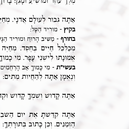
מֶלֶךְ עוזֵר וּמושִׁיעַ וּמָגֵן: בָּרו
אַתָּה גִּבּור לְעולָם אֲדנָי. מְחַ
בקיץ -
מורִיד הַטָּל:
בחורף -
מַשִּׁיב הָרוּחַ וּמורִיד הַגָּש
מְכַלְכֵּל חַיִּים בְּחֶסֶד. מְחַיּ
אֱמוּנָתו לִישֵׁנֵי עָפָר. מִי כָמוךָ 
בעשי"ת -
מִי כָמוךָ אַב הָרַחֲמִים. זו
וְנֶאֱמָן אַתָּה לְהַחֲיות מֵתִים: ב
אַתָּה קָדושׁ וְשִׁמְךָ קָדושׁ וּקְד
אַתָּה קִדַּשתָּ אֶת יום הַשּבִיעִ
הַזְּמַנִּים. וְכֵן כָּתוּב בְּתורָתֶךָ: