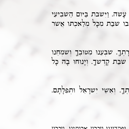
ר עָשה. וַיִּשבּת בַּיּום הַשּבִיעִי
י בו שבַת מִכָּל מְלַאכְתּו אֲשר
תֶךָ. שבְּעֵנוּ מִטּוּבֶךָ וְשמְּחֵנו
ן שבַּת קָדְשךָ. וְיָנוּחוּ בָהּ כָּל
ָ. וְאִשֵּׁי יִשרָאֵל וּתְפִלָּתָם.
 וּפִקְדונֵנוּ וְזִכְרון אֲבותֵינוּ. וְזִכְרון