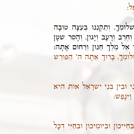
אֵל:
לומֶךָ. וְתַקְּנֵנוּ בְּעֵצָה טובָה
וְחֶרֶב וְרָעָב וְיָגון. וְהָסֵר שטָן
ִּי אֵל מֶלֶךְ חַנּוּן וְרַחוּם אָתָּה:
לומֶךָ. בָּרוּךְ אַתָּה ה' הַפּורֵש
נִי וּבֵין בְּנֵי יִשרָאֵל אות הִיא
ִנָּפַש:
ְחַיֵּיכון וּבְיומֵיכון וּבְחַיֵּי דְכָל