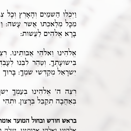
וַיְכֻלּוּ הַשּמַיִם וְהָאָרֶץ וְכָ
מִכָּל מְלַאכְתּו אֲשר עָשה: וַי
בָּרָא אֱלהִים לַעֲשות:
אֱלהֵינוּ וֵאלהֵי אֲבותֵינוּ. רְצֵה ב
בִּישוּעָתֶךָ. וְטַהֵר לִבֵּנוּ לְעָב
יִשרָאֵל מְקַדְּשי שמֶךָ: בָּרוּךְ 
רְצֵה ה' אֱלהֵינוּ בְּעַמְּךָ יִשרָ
בְּאַהֲבָה תְקַבֵּל בְּרָצון. וּתְהִ
בראש חודש ובחול המועד אומרי
אֱלהֵינוּ וֵאלהֵי אֲבותֵינוּ. יַעֲלֶה וְיָבוא 