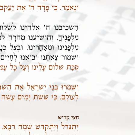
וְנֶאֱמַר. כִּי פָדָה ה' אֶת יַעֲקב. ו
הַשכִּיבֵנוּ ה' אֱלהֵינוּ לְשלום. ו
מִלְּפָנֶיךָ. וְהושיעֵנוּ מְהֵרָה לְמ
מִלְפָנֵינוּ וּמֵאַחֲרֵינוּ. וּבְצֵל כּ
וּשמור צֵאתֵנוּ וּבואֵנוּ לְחַיִים
סֻכַּת שלום עָלֵינוּ וְעַל כָּל עַמ
וְשמְרוּ בְנֵי יִשרָאֵל אֶת הַש
לְעולָם.
כִּי ששת יָמִים עָשה ה' א
חצי קדיש
יִתְגַּדַּל וְיִתְקַדַּשׁ שְׁמֵהּ רַבָּא.