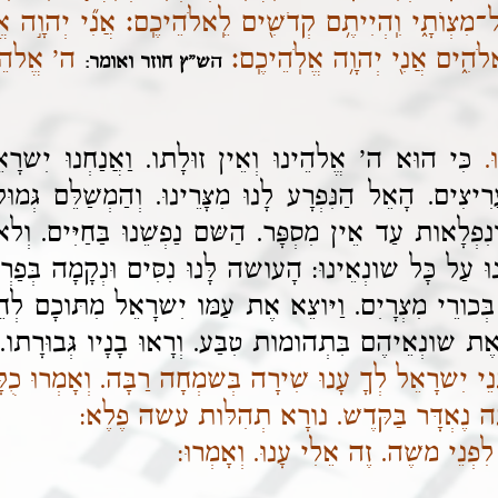
ָּל־מִצְוֺתָ֑י וִֽהְיִיתֶ֥ם קְדֹשִׁ֖ים לֵֽאלֹהֵיכֶֽם׃ אֲנִ֞י יְהוָ֣ה
אלֹהִ֑ים אֲנִ֖י יְהוָ֥ה אֱלֹֽהֵיכֶֽם׃
ה' אֱלהֵ
הש"ץ חוזר ואומר:
.
כִּי הוּא ה' אֱלהֵינוּ וְאֵין זוּלָתו. וַאֲנַחְנוּ יִשרָאֵ
עָרִיצִים. הָאֵל הַנִּפְרָע לָנוּ מִצָּרֵינוּ. וְהַמְשַׁלֵּם גּ
ְלָאות עַד אֵין מִסְפָּר. הַשּם נַפְשֵׁנוּ בַּחַיִּים. וְלא נָ
נֵנוּ עַל כָּל שונְאֵינוּ: הָעושה לָּנוּ נִסִּים וּנְקָמָה בּ
 בְּכורֵי מִצְרָיִם. וַיּוצֵא אֶת עַמּו יִשרָאֵל מִתּוכָם לְחֵ
אֶת שונְאֵיהֶם בִּתְהומות טִבַּע. וְרָאוּ בָנָיו גְּבוּרָתו. ש
ְנֵי יִשרָאֵל לְךָ עָנוּ שִׁירָה בְּשמְחָה רַבָּה. וְאָמְרוּ כֻל
ָה נֶאְדָּר בַּקּדֶשׁ. נורָא תְהִלּות עשה פֶלֶא:
 לִפְנֵי משֶׁה. זֶה אֵלִי עָנוּ. וְאָמְרוּ: