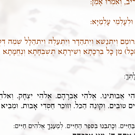
ִיב, וְאִמְרוּ אָמֵן:
ּלְעָלְמֵי עָלְמַיָּא:
וְיִתְרומַם וְיִתְנַשּא וְיִתְהַדָּר וְיִתְעַלֶּה וְיִתְהַלָּל שְׁמֵ
כָּל)
מִן כָּל בִּרְכָתָא וְשִׁירָתָא תֻּשְׁבְּחָתָא וְנֶחֱמָתָא ד
ָּתֶךָ:
הֵי אֲבותֵינוּ. אֱלהֵי אַבְרָהָם. אֱלהֵי יִצְחָק. וֵאלהֵי
ִים טובִים. וְקונֵה הַכּל. וְזוכֵר חַסְדֵּי אָבות. וּמֵבִיא 
בַּחַיִּים. וְכָתְבֵנוּ בְּסֵפֶר הַחַיִּים. לְמַעַנְךָ אֱלהִים חַיִּים: