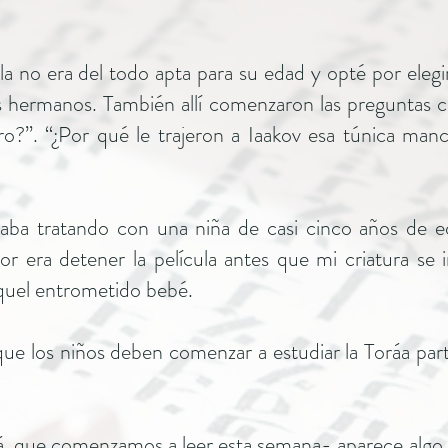
 no era del todo apta para su edad y opté por elegir a
us hermanos. También allí comenzaron las preguntas c
ro?”. “¿Por qué le trajeron a Iaakov esa túnica ma
taba tratando con una niña de casi cinco años de 
r era detener la película antes que mi criatura se i
aquel entrometido bebé.
ue los niños deben comenzar a estudiar la Toráa partir
orá, que comenzamos a leer esta semana- aparece algo 