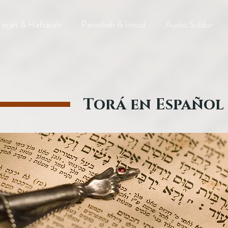
Torah & Haftarah
Parashah & limud
Audio Siddur
Torá en Español