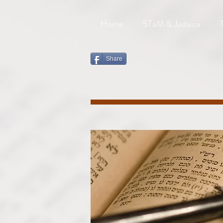
Home
STaM & Judaica
Share