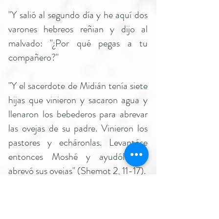
"Y salió al segundo día y he aquí dos
varones hebreos reñian y dijo al
malvado: "¿Por qué pegas a tu
compañero?"
"Y el sacerdote de Midián tenía siete
hijas que vinieron y sacaron agua y
llenaron los bebederos para abrevar
las ovejas de su padre. Vinieron los
pastores y echáronlas. Levantóse
entonces Moshé y ayudólas, y
abrevó sus ovejas" (Shemot 2, 11-17).
No era relevante para Moshé si se
trataba de una reyerta entre un