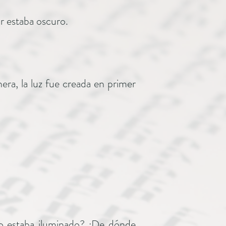
ar estaba oscuro.
era, la luz fue creada en primer
ndo estaba iluminado? ¿De dónde