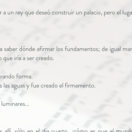
r a un rey que deseó construir un palacio, pero el lug
ra saber dónde afirmar los fundamentos; de igual man
que iría a ser creado.
brando forma.
 las aguas y fue creado el firmamento.
 luminares...
s allí, sólo en el día cuarto...¿cómo es que el mu