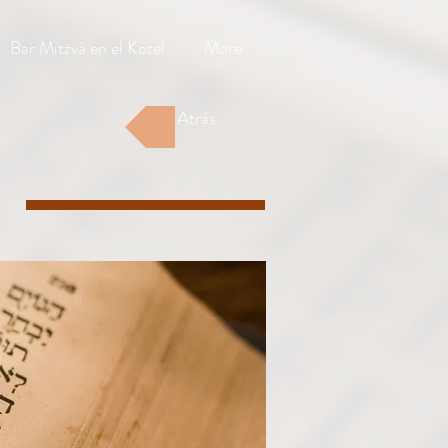
Bar Mitzvá en el Kotel
More
Atrás