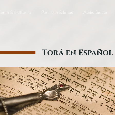
Torah & Haftarah
Parashah & limud
Audio Siddur
Torá en Español