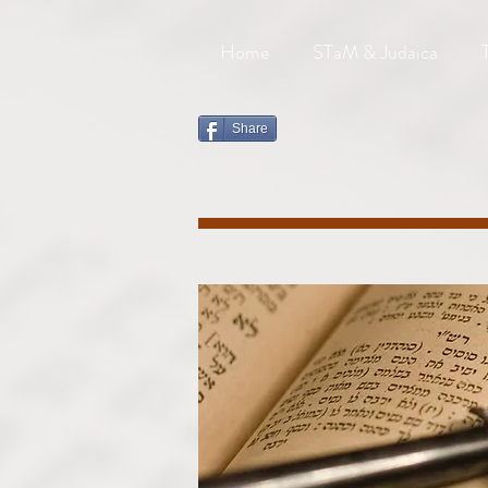
Home
STaM & Judaica
Share