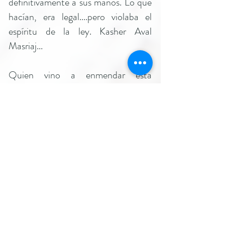
definitivamente a sus manos. Lo que
hacían, era legal....pero violaba el
espíritu de la ley. Kasher Aval
Masriaj...
Quien vino a enmendar esta
distorsión fue Hilel el anciano, que
estableció una norma por la cual el
vendedor estaba autorizado en el
transcurso de dicho año a depositar
la suma de rescate en el Tesoro del
Beit HaMikdash, concediéndole ésto
el derecho a retornar a su casa e –
incluso- a romper a golpes la puerta
de su casa en caso de que ésta se
encuentre cerrada.