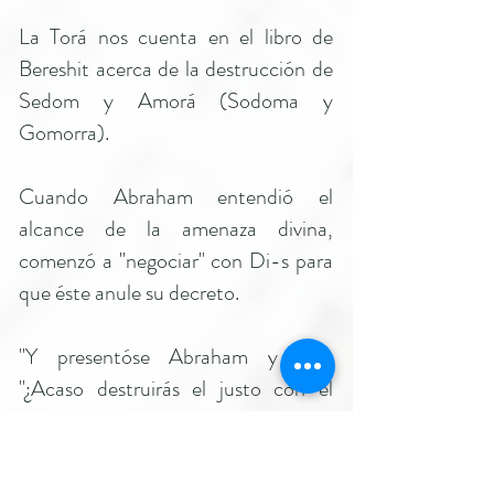
La Torá nos cuenta en el libro de
Bereshit acerca de la destrucción de
Sedom y Amorá (Sodoma y
Gomorra).
Cuando Abraham entendió el
alcance de la amenaza divina,
comenzó a "negociar" con Di-s para
que éste anule su decreto.
"Y presentóse Abraham y dijo:
"¿Acaso destruirás el justo con el
perverso? Quizá hay cincuenta
justos dentro de la ciudad: ¿También
destruirás y no perdonarás al lugar