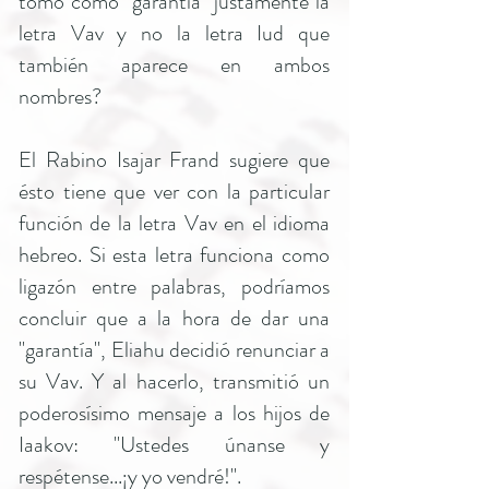
tomó como "garantía" justamente la
letra Vav y no la letra Iud que
también aparece en ambos
nombres?
El Rabino Isajar Frand sugiere que
ésto tiene que ver con la particular
función de la letra Vav en el idioma
hebreo. Si esta letra funciona como
ligazón entre palabras, podríamos
concluir que a la hora de dar una
"garantía", Eliahu decidió renunciar a
su Vav. Y al hacerlo, transmitió un
poderosísimo mensaje a los hijos de
Iaakov: "Ustedes únanse y
respétense...¡y yo vendré!".