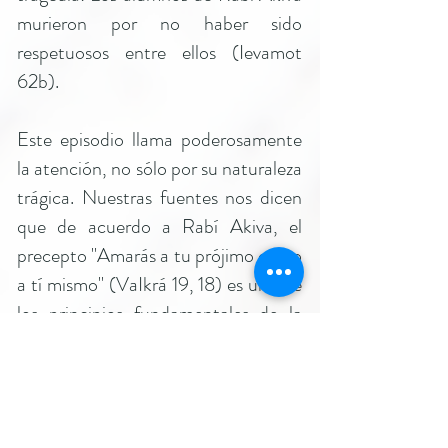
murieron por no haber sido
respetuosos entre ellos (Ievamot
62b).
Este episodio llama poderosamente
la atención, no sólo por su naturaleza
trágica. Nuestras fuentes nos dicen
que de acuerdo a Rabí Akiva, el
precepto "Amarás a tu prójimo como
a tí mismo" (VaIkrá 19, 18) es uno de
los principios fundamentales de la
Torá. Posiblemente este versículo
haya sido la mejor síntesis de la visión
educativa de dicho Sabio.