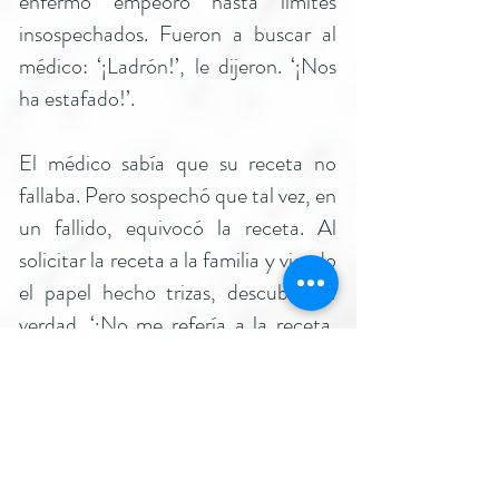
enfermo empeoró hasta límites
insospechados. Fueron a buscar al
médico: ‘¡Ladrón!’, le dijeron. ‘¡Nos
ha estafado!’.
El médico sabía que su receta no
fallaba. Pero sospechó que tal vez, en
un fallido, equivocó la receta. Al
solicitar la receta a la familia y viendo
el papel hecho trizas, descubrió la
verdad. ‘¡No me refería a la receta,
señores; hablaba de su contenido!
¿Cómo piensan curar a un enfermo
con un pedazo de papel?’.
En Iom HaKipurim podremos