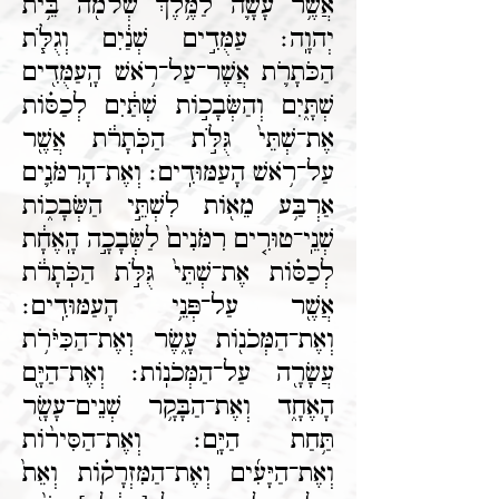
אֲשֶׁ֥ר עָשָׂ֛ה לַמֶּ֥לֶךְ שְׁלֹמֹ֖ה בֵּ֥ית
יְהוָֽה׃ עַמֻּדִ֣ים שְׁנַ֔יִם וְגֻלֹּ֧ת
הַכֹּתָרֹ֛ת אֲשֶׁר־עַל־רֹ֥אשׁ הָֽעַמֻּדִ֖ים
שְׁתָּ֑יִם וְהַשְּׂבָכ֣וֹת שְׁתַּ֔יִם לְכַסּ֗וֹת
אֶת־שְׁתֵּי֙ גֻּלֹּ֣ת הַכֹּֽתָרֹ֔ת אֲשֶׁ֖ר
עַל־רֹ֥אשׁ הָעַמּוּדִֽים׃ וְאֶת־הָרִמֹּנִ֛ים
אַרְבַּ֥ע מֵא֖וֹת לִשְׁתֵּ֣י הַשְּׂבָכ֑וֹת
שְׁנֵֽי־טוּרִ֤ים רִמֹּנִים֙ לַשְּׂבָכָ֣ה הָֽאֶחָ֔ת
לְכַסּ֗וֹת אֶת־שְׁתֵּי֙ גֻּלֹּ֣ת הַכֹּֽתָרֹ֔ת
אֲשֶׁ֖ר עַל־פְּנֵ֥י הָעַמּוּדִֽים׃
וְאֶת־הַמְּכֹנ֖וֹת עָ֑שֶׂר וְאֶת־הַכִּיֹּרֹ֥ת
עֲשָׂרָ֖ה עַל־הַמְּכֹנֽוֹת׃ וְאֶת־הַיָּ֖ם
הָאֶחָ֑ד וְאֶת־הַבָּקָ֥ר שְׁנֵים־עָשָׂ֖ר
תַּ֥חַת הַיָּֽם׃ וְאֶת־הַסִּיר֨וֹת
וְאֶת־הַיָּעִ֜ים וְאֶת־הַמִּזְרָק֗וֹת וְאֵת֙