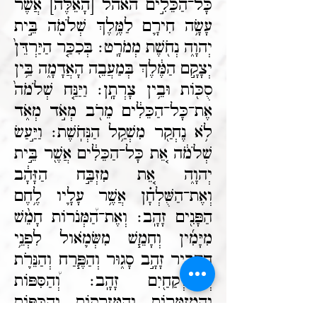
כָּל־הַכֵּלִ֣ים האהל [הָאֵ֔לֶּה] אֲשֶׁ֨ר
עָשָׂ֥ה חִירָ֛ם לַמֶּ֥לֶךְ שְׁלֹמֹ֖ה בֵּ֣ית
יְהוָ֑ה נְחֹ֖שֶׁת מְמֹרָֽט׃ בְּכִכַּ֤ר הַיַּרְדֵּן֙
יְצָקָ֣ם הַמֶּ֔לֶךְ בְּמַעֲבֵ֖ה הָאֲדָמָ֑ה בֵּ֥ין
סֻכּ֖וֹת וּבֵ֥ין צָרְתָֽן׃ וַיַּנַּ֤ח שְׁלֹמֹה֙
אֶת־כָּל־הַכֵּלִ֔ים מֵרֹ֖ב מְאֹ֣ד מְאֹ֑ד
לֹ֥א נֶחְקַ֖ר מִשְׁקַ֥ל הַנְּחֹֽשֶׁת׃ וַיַּ֣עַשׂ
שְׁלֹמֹ֔ה אֵ֚ת כָּל־הַכֵּלִ֔ים אֲשֶׁ֖ר בֵּ֣ית
יְהוָ֑ה אֵ֚ת מִזְבַּ֣ח הַזָּהָ֔ב
וְאֶת־הַשֻּׁלְחָ֗ן אֲשֶׁ֥ר עָלָ֛יו לֶ֥חֶם
הַפָּנִ֖ים זָהָֽב׃ וְאֶת־הַ֠מְּנֹרוֹת חָמֵ֨שׁ
מִיָּמִ֜ין וְחָמֵ֧שׁ מִשְּׂמֹ֛אול לִפְנֵ֥י
הַדְּבִ֖יר זָהָ֣ב סָג֑וּר וְהַפֶּ֧רַח וְהַנֵּרֹ֛ת
וְהַמֶּלְקַחַ֖יִם זָהָֽב׃ וְ֠הַסִּפּוֹת
וְהַֽמְזַמְּר֧וֹת וְהַמִּזְרָק֛וֹת וְהַכַּפּ֥וֹת