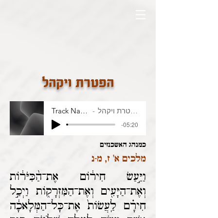
הפטרת ויקהל
הפטרת ויקהל
Track Name
-05:20
כמנהג האשכנזים
מלכים א' ז, מ-נ
וַיַּ֣עַשׂ חִיר֔וֹם אֶת־הַ֨כִּיֹּר֔וֹת
וְאֶת־הַיָּעִ֖ים וְאֶת־הַמִּזְרָק֑וֹת וַיְכַ֣ל
חִירָ֗ם לַֽעֲשׂוֹת֙ אֶת־כָּל־הַמְּלָאכָ֔ה