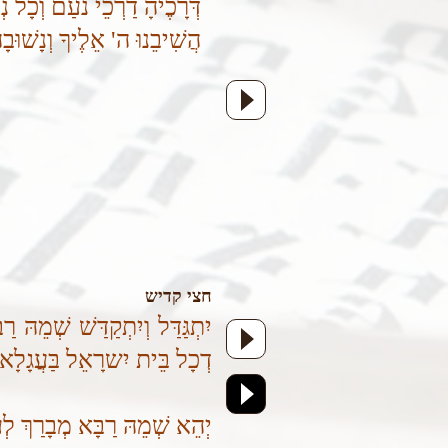
דְּרָכֶיהָ דַרְכֵי נעַם וְכָל
הֲשִׁיבֵנוּ ה' אֵלֶיךָ וְנָשׁוּב
חצי קדיש
יִתְגַּדַּל וְיִתְקַדַּשׁ שְׁמֵהּ רַב
דְכָל בֵּית יִשרָאֵל בַּעֲגָלָא ו
יְהֵא שְׁמֵהּ רַבָּא מְבָרַךְ לְ