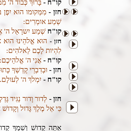
קו"ח -
בָּרוּךְ כְּבוד ה' מִ
חזן -
מִמְּקומו הוּא יִפֶן בּ
שְׁמַע אומְרִים:
קו"ח
שְׁמַע יִשרָאֵל ה' אֱ
הוּא אֱלהֵינוּ הוּא אָבִי
חזן -
לִהְיות לָכֶם לֵאלהִים:
קו"ח -
אֲנִי ה' אֱלהֵיכֶם:
חזן -
וּבְדִבְרֵי קָדְשְׁךָ כּ
קו"ח -
יִמְלךְ ה' לְעולָם. אֱ
חזן -
לְדור וָדור נַגִּיד גָּדְל
כִּי אֵל מֶלֶךְ גָּדול וְקָדושׁ 
אַתָּה קָדושׁ וְשִׁמְךָ קָדוש