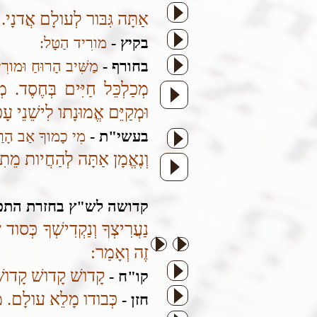
אַתָּה גִּבּור לְעולָם אֲדנָי.
בקיץ -
מורִיד הַטָּל:
בחורף -
מַשִּׁיב הָרוּחַ וּמורִי
מְכַלְכֵּל חַיִּים בְּחֶסֶד.
וּמְקַיֵּם אֱמוּנָתו לִישֵׁנֵי ע
בעשי"ת -
מִי כָמוךָ אַב הָרַח
וְנֶאֱמָן אַתָּה לְהַחֲיות מֵתִ
קדושה לש"ץ בחזרת התפ
נַעֲרִיצְךָ וְנַקְדִישְׁךָ כְּסו
זֶה וְאָמַר:
קָדושׁ קָדושׁ קָדוש
קו"ח -
כְּבודו מָלֵא עולָם. מְש
חזן -