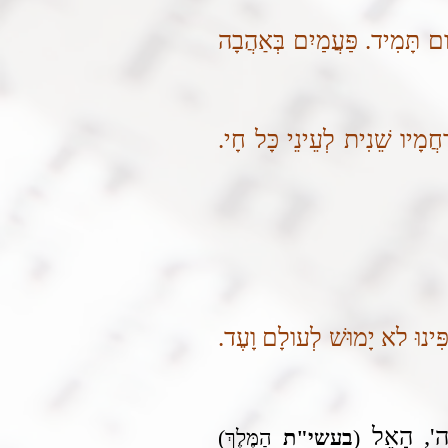
ם תָּמִיד. פַּעֲמַיִם בְּאַהֲבָה
חֲמָיו שֵׁנִית לְעֵינֵי כָּל חָי.
מִפִּינוּ לא יָמוּשׁ לְעולָם וָעֶד.
ה ה', הָאֵל
(
בעשי"ת
הַמֶּלֶךְ)