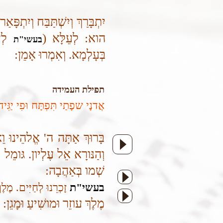
יִתְבָּרַךְ וְיִשְׁתַּבַּח וְיִתְפּ
הוא: לְעֵלָּא (
לְעֵ
בעשי"ת
בְּעָלְמָא. וְאִמְרוּ אָמֵן:
תפילת העמידה
אֲדנָי שפָתַי תִּפְתָּח וּפִי יַגִּיד
בָּרוּךְ אַתָּה ה' אֱלהֵינוּ ו
וְהַנּורָא אֵל עֶלְיון. גּומֵל
שְׁמו בְּאַהֲבָה:
בעשי"ת
זָכְרֵנוּ לְחַיִּים. מֶל
מֶלֶךְ עוזֵר וּמושִׁיעַ וּמָגֵן: