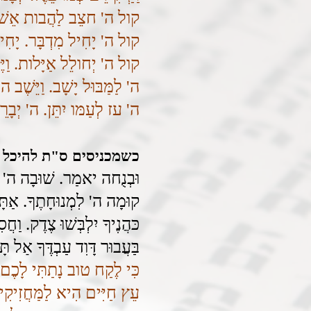
קול ה' חצֵב לַהֲבות אֵש
קול ה' יָחִיל מִדְבָּר. יָחִי
קול ה' יְחולֵל אַיָּלות. וַיּ
ה' לַמַּבּוּל יָשָׁב. וַיֵּשֶׁב
ה' עז לְעַמּו יִתֵּן. ה' יְבָ
כשמכניסים ס"ת להיכל 
וּבְנֻחה יאמַר. שׁוּבָה ה' 
קוּמָה ה' לִמְנוּחָתֶךָ. אַתָּה
כּהֲנֶיךָ יִלְבְּשׁוּ צֶדֶק. וַחֲסִי
בַּעֲבוּר דָּוִד עַבְדֶּךָ אַל תּ
כִּי לֶקַח טוב נָתַתִּי לָכֶם.
עֵץ חַיִּים הִיא לַמַּחֲזִיקִי