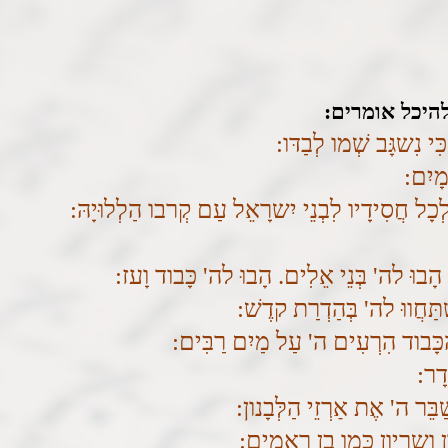
היכל אומרים:
ִי נִשגָּב שְׁמו לְבַדּו:
מָיִם:
ה לְכָל חֲסִידָיו לִבְנֵי יִשרָאֵל עַם קְרבו הַלְלוּיָהּ:
הָבוּ לה' בְּנֵי אֵלִים. הָבוּ לה' כָּבוד וָעז:
תַּחֲווּ לה' בְּהַדְרַת קדֶשׁ:
כָּבוד הִרְעִים ה' עַל מַיִם רַבִּים:
דָר:
בֵּר ה' אֶת אַרְזֵי הַלְּבָנון:
נון וְשרְיון כְּמו בֶן רְאֵמִים: