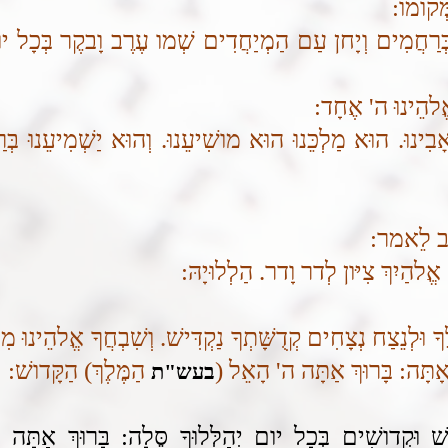
מְּקומו:
ְרַחֲמִים וְיָחן עַם הַמְיַחֲדִים שְׁמו עֶרֶב וָבקֶר בְּכָל יו
להֵינוּ ה' אֶחָד:
נוּ. הוּא מַלְכֵּנוּ הוּא מושִׁיעֵנוּ. וְהוּא יַשְׁמִיעֵנוּ בְּרַ
ָתוּב לֵאמר:
להַיִךְ צִיּון לְדר וָדר. הַלְלוּיָהּ: ​
ֶךָ וּלְנֵצַח נְצָחִים קְדֻשָּׁתְךָ נַקְדִּישׁ. וְשִׁבְחֲךָ אֱלהֵינוּ 
אָתָּה: בָּרוּךְ אַתָּה ה' הָאֵל
(
הַמֶּלֶךְ)
הַקָּדושׁ:
בעש"ת
ׁ וּקְדושִׁים בְּכָל יום יְהַלְּלוּךָ סֶּלָה: בָּרוּךְ אַתָּ