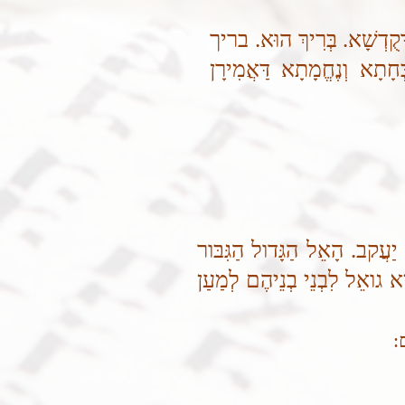
הּ דְּקֻדְשָׁא. בְּרִיךְ הוּא. בריך
ְחָתָא וְנֶחֱמָתָא דַּאֲמִירָן
ַעֲקב. הָאֵל הַגָּדול הַגִּבּור
א גואֵל לִבְנֵי בְנֵיהֶם לְמַעַן
ים: