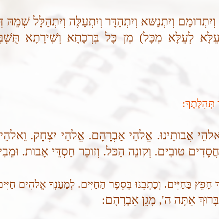
ָאַר וְיִתְרומַם וְיִתְנַשּא וְיִתְהַדָּר וְיִתְעַלֶּה וְיִתְהַלָּל שְׁמֵ
לָּא לְעֵלָּא מִכָּל) מִן כָּל בִּרְכָתָא וְשִׁירָתָא תֻּשְׁבּ
 תְּהִלָּתֶךָ:
ֵאלהֵי אֲבותֵינוּ. אֱלהֵי אַבְרָהָם. אֱלהֵי יִצְחָק. וֵאלהֵי י
 חֲסָדִים טובִים. וְקונֵה הַכּל. וְזוכֵר חַסְדֵּי אָבות. וּמֵבִי
ֶךְ חָפֵץ בַּחַיִּים. וְכָתְבֵנוּ בְּסֵפֶר הַחַיִּים. לְמַעַנְךָ אֱלהִים חַיִּ
 בָּרוּךְ אַתָּה ה', מָגֵן אַבְרָהָם: