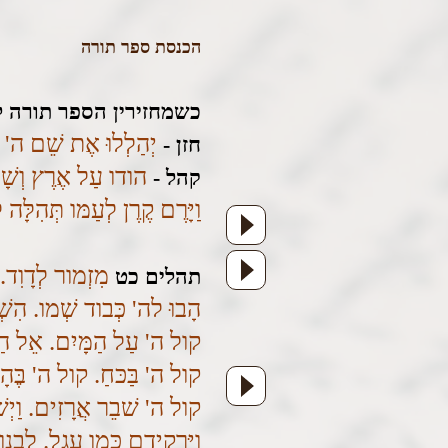
הכנסת ספר תורה
כשמחזירין הספר תורה ל
יְהַלְלוּ אֶת שֵׁם ה' כּ
חזן -
הודו עַל אֶרֶץ וְשָׁ
קהל -
וַיָּרֶם קֶרֶן לְעַמּו תְּהִלָּ
מִזְמור לְדָוִד. 
תהלים כט
הָבוּ לה' כְּבוד שְׁמו. הִשְׁ
קול ה' עַל הַמָּיִם. אֵל הַ
קול ה' בַּכּחַ. קול ה' בֶּהָ
קול ה' שׁבֵר אֲרָזִים. וַיְשַׁ
וַיַּרְקִידֵם כְּמו עֵגֶל. לְבָ