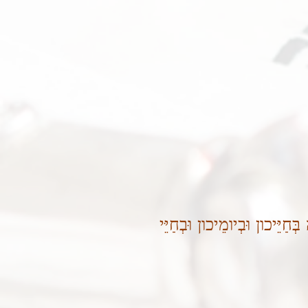
ְחַיֵּיכון וּבְיומֵיכון וּבְחַיֵּי