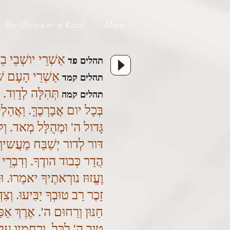
Bar Mitzvá en el Kotel
More
אַשְׁרֵי יושְׁבֵי בֵ
תהלים פד
אַשְׁרֵי הָעָם שׁ
תהלים קמד
תְּהִלָּה לְדָוִד.
תהלים קמה
בְּכָל יום אֲבָרְכֶךָּ. וַאֲהַ
גָּדול ה' וּמְהֻלָּל מְאד. וְל
דּור לְדור יְשַׁבַּח מַעֲשיךָ. 
הֲדַר כְּבוד הודֶךָ. וְדִבְרֵ
וֶעֱזוּז נורְאתֶיךָ יאמֵרוּ. וּגְ
זֵכֶר רַב טוּבְךָ יַבִּיעוּ. וְצִדְ
חַנּוּן וְרַחוּם ה'. אֶרֶךְ אַפ
טוב ה' לַכּל. וְרַחֲמָיו עַ