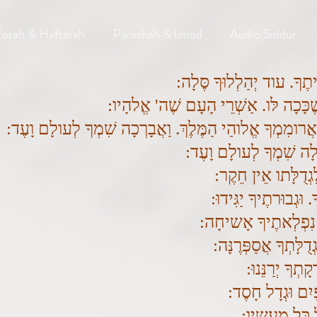
Torah & Haftarah
Parashah & limud
Audio Siddur
יתֶךָ. עוד יְהַלְלוּךָ סֶּלָה:
ֶכָּכָה לּו. אַשְׁרֵי הָעָם שֶׁה' אֱלהָיו:
 אֲרומִמְךָ אֱלוהַי הַמֶּלֶךְ. וַאֲבָרְכָה שִׁמְךָ לְעולָם וָעֶד:
לְלָה שִׁמְךָ לְעולָם וָעֶד:
ִגְדֻלָּתו אֵין חֵקֶר:
וּגְבוּרתֶיךָ יַגִּידוּ:
י נִפְלְאתֶיךָ אָשיחָה:
דֻלָּתְךָ אֲסַפְּרֶנָּה:
קָתְךָ יְרַנֵּנוּ:
ַּיִם וּגְדָל חָסֶד:
ל כָּל מַעֲשיו: