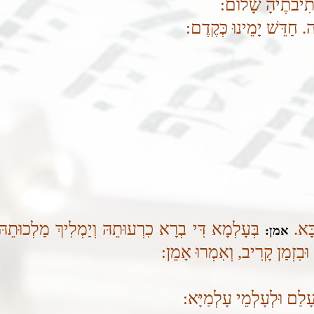
 נְתִיבתֶיהָ שָׁלום:
ָה. חַדֵּשׁ יָמֵינוּ כְּקֶדֶם:
ָּא.
בְּעָלְמָא דִּי בְרָא כִרְעוּתֵהּ וְיַמְלִיךְ מַלְכוּתֵהּ בּ
אמן:
ּבִזְמַן קָרִיב, וְאִמְרוּ אָמֵן:
עָלַם וּלְעָלְמֵי עָלְמַיָּא: