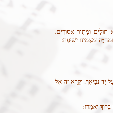
ֵא חולִים וּמַתִּיר אֲסוּרִים.
ּמְחַיֶּה וּמַצְמִיחַ יְשׁוּעָה:
עַל יַד נְבִיאֶךָ. וְקָרָא זֶה אֶל
בָּרוּךְ יאמֵרוּ: