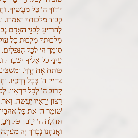
יודוּךָ ה' כָּל מַעֲשיךָ. וַחֲ
כְּבוד מַלְכוּתְךָ יאמֵרוּ. וּגְב
לְהודִיעַ לִבְנֵי הָאָדָם גְּב
מַלְכוּתְךָ מַלְכוּת כָּל עולָ
סומֵךְ ה' לְכָל הַנּפְלִים. ו
עֵינֵי כל אֵלֶיךָ יְשבֵּרוּ. 
פּותֵחַ אֶת יָדֶךָ. וּמַשבִּיע
צַדִּיק ה' בְּכָל דְּרָכָיו. וְ
קָרוב ה' לְכָל קרְאָיו. לְכ
רְצון יְרֵאָיו יַעֲשה. וְאֶת 
שׁומֵר ה' אֶת כָּל אהֲבָיו. 
תְּהִלַּת ה' יְדַבֶּר פִּי. וִי
וַאֲנַחְנוּ נְבָרֵךְ יָהּ מֵעַתּ