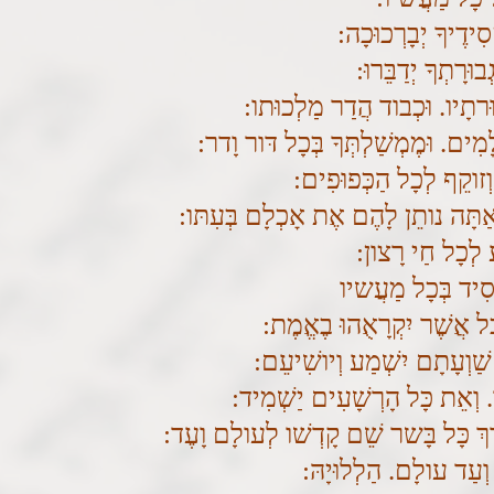
סִידֶיךָ יְבָרְכוּכָה:
וּרָתְךָ יְדַבֵּרוּ:
וּרתָיו. וּכְבוד הֲדַר מַלְכוּתו:
מִים. וּמֶמְשַׁלְתְּךָ בְּכָל דּור וָדר:
ְזוקֵף לְכָל הַכְּפוּפִים:
וְאַתָּה נותֵן לָהֶם אֶת אָכְלָם בְּעִתּו:
ַ לְכָל חַי רָצון:
חָסִיד בְּכָל מַעֲשיו
ל אֲשֶׁר יִקְרָאֻהוּ בֶאֱמֶת:
שַׁוְעָתָם יִשְׁמַע וְיושִׁיעֵם:
וְאֵת כָּל הָרְשָׁעִים יַשְׁמִיד:
בָרֵךְ כָּל בָּשר שֵׁם קָדְשׁו לְעולָם וָעֶד:
ָה וְעַד עולָם. הַלְלוּיָהּ: