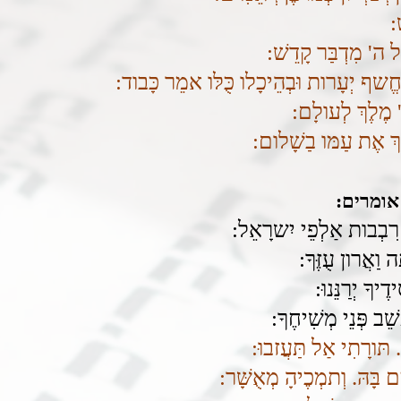
ׁ:
ל ה' מִדְבַּר קָדֵשׁ:
ֶחֱשף יְעָרות וּבְהֵיכָלו כֻּלּו אמֵר כָּבוד:
 ה' מֶלֶךְ לְעולָם:
רֵךְ אֶת עַמּו בַשָׁלום:
אומרים:
רִבְבות אַלְפֵי יִשרָאֵל:
 וַאֲרון עֻזֶּךָ:
דֶיךָ יְרַנֵּנוּ:
ָשֵׁב פְּנֵי מְשִׁיחֶךָ:
 תּורָתִי אַל תַּעֲזבוּ:
ם בָּהּ. וְתמְכֶיהָ מְאֻשָּׁר: