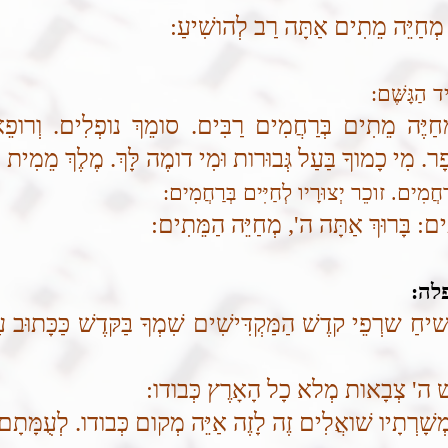
 מְחַיֵּה מֵתִים אַתָּה רַב לְהושִׁיעַ:
ד הַגָּשֶּׁם:
 מְחַיֶּה מֵתִים בְּרַחֲמִים רַבִּים. סומֵךְ נופְלִים. וְרופ
ָפָר. מִי כָמוךָ בַּעַל גְּבוּרות וּמִי דומֶה לָּךְ. מֶלֶךְ מֵמִית ו
ֲמִים. זוכֵר יְצוּרָיו לְחַיִּים בְּרַחֲמִים:
ים: בָּרוּךְ אַתָּה ה', מְחַיֵּה הַמֵּתִים:
לה:
ד שיחַ שרְפֵי קדֶשׁ הַמַּקְדִּישִׁים שִׁמְךָ בַּקּדֶשׁ כַּכָּתוּב 
ׁ ה' צְבָאות מְלא כָל הָאָרֶץ כְּבודו:
ָׁרְתָיו שׁואֲלִים זֶה לָזֶה אַיֵּה מְקום כְּבודו. לְעֻמָּתָם 