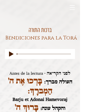
ברכות התורה
Bendiciones para la Torá
Antes de la lectura - לפני הקריאה
בָּרְכוּ אֶת ה'
העולה מברך:
הַמְברָךְ:
Barju et Adonai Hamevoraj
בָּרוּךְ ה'
והקהל עונה: