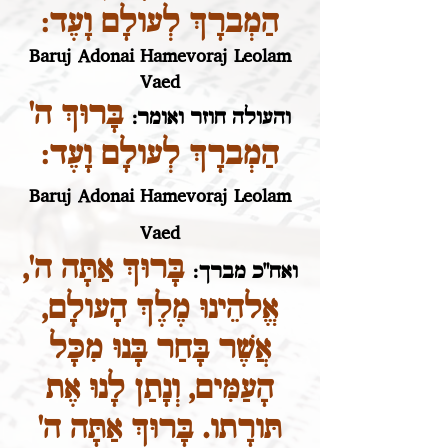
הַמְברָךְ לְעולָם וָעֶד:
Baruj Adonai Hamevoraj Leolam
Vaed
בָּרוּךְ ה'
והעולה חוזר ואומר:
הַמְברָךְ לְעולָם וָעֶד:
Baruj Adonai Hamevoraj Leolam
Vaed
בָּרוּךְ אַתָּה ה',
ואח"כ מברך:
אֱלהֵינוּ מֶלֶךְ הָעולָם,
אֲשֶׁר בָּחַר בָּנוּ מִכָּל
הָעַמִּים, וְנָתַן לָנוּ אֶת
תּורָתו. בָּרוּךְ אַתָּה ה'