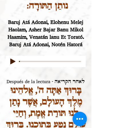
נותֵן הַתּורָה:
Baruj Atá Adonai, Elohenu Melej
Haolam, Asher Bajar Banu Mikol
Haamim, Venatán lanu Et Torató.
Baruj Atá Adonai,
Notén Hatorá
Después de la lectura - לאחר הקריאה
בָּרוּךְ אַתָּה ה', אֱלהֵינוּ
מֶלֶךְ הָעולָם, אֲשֶׁר נָתַן
לָנוּ תּורַת אֱמֶת, וְחַיֵּי
עולָם נָטַע בְּתוכֵנוּ. בָּרוּךְ