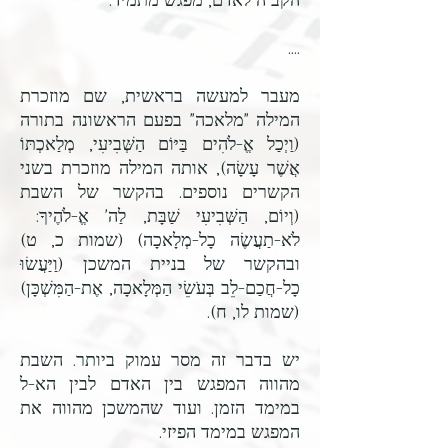
הקב"ה לאדם, מפגש מתמיד.
....
מעבר למעשה בראשית, שם מוזכרת
המילה "מלאכה" בפעם הראשונה בתורה
(וַיְכַל אֱ-לֹהִים בַּיּוֹם הַשְּׁבִיעִי, מְלַאכְתּוֹ
אֲשֶׁר עָשָׂה), אותה המילה מוזכרת בשני
הקשרים נוספים.
בהקשר של השבת
(וְיוֹם, הַשְּׁבִיעִי שַׁבָּת, לַה' אֱ-לֹהֶיךָ:
לֹא-תַעֲשֶׂה כָל-מְלָאכָה) (שמות כ, ט)
ובהקשר של בניית המשכן (וַיַּעֲשׂוּ
כָל-חֲכַם-לֵב בְּעֹשֵׂי הַמְּלָאכָה, אֶת-הַמִּשְׁכָּן)
(שמות לו, ח).
יש בדבר זה מסר עמוק ביותר.
השבת
מהווה המפגש בין האדם לבין הא-ל
במימד הזמן.
ועוד שהמשכן מהווה את
המפגש במימד הפיזי.