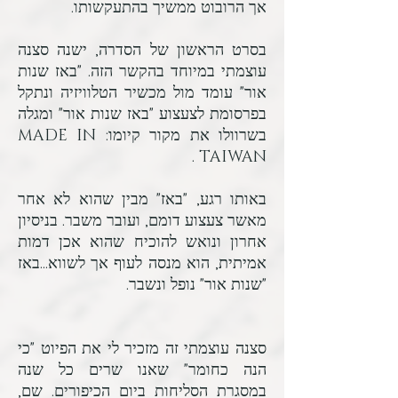
אך הרובוט ממשיך בהתעקשותו.
בסרט הראשון של הסדרה, ישנה סצנה
עוצמתי במיוחד בהקשר הזה. "באז שנות
אור" עומד מול מכשיר הטלוויזיה ונתקל
בפרסומת לצעצוע "באז שנות אור" ומגלה
בשרוולו את מקור קיומו: MADE IN
TAIWAN .
באותו רגע, "באז" מבין שהוא לא אחר
מאשר צעצוע דומם, ועובר משבר.
בניסיון
אחרון ונואש להוכיח שהוא אכן דמות
אמיתית, הוא מנסה לעוף אך לשווא...
באז
"שנות אור" נופל ונשבר.
סצנה עוצמתי זה מזכיר לי את הפיוט "כי
הנה כחומר" שאנו שרים כל שנה
במסגרת הסליחות ביום הכיפורים.
שם,