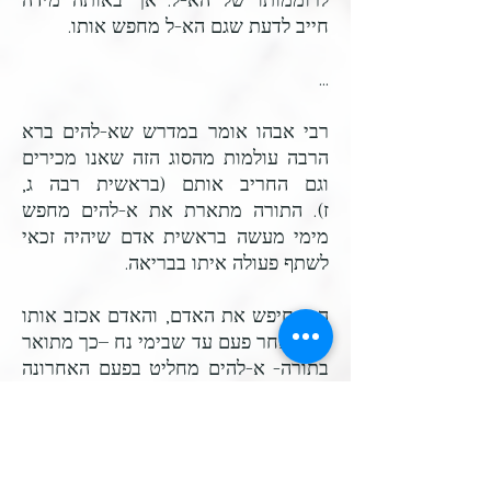
לרוממותו של הא-ל.
אך באותה מידה
חייב לדעת שגם הא-ל מחפש אותו.
...
רבי אבהו אומר במדרש שא-להים ברא
הרבה עולמות מהסוג הזה שאנו מכירים
וגם החריב אותם (בראשית רבה ג,
ז).
התורה מתארת את א-להים מחפש
מימי מעשה בראשית אדם שיהיה זכאי
לשתף פעולה איתו בבריאה.
הוא חיפש את האדם, והאדם אכזב אותו
פעם אחר פעם עד שבימי נח –כך מתואר
בתורה- א-להים מחליט בפעם האחרונה
להחריב את העולם...
לא עוד.