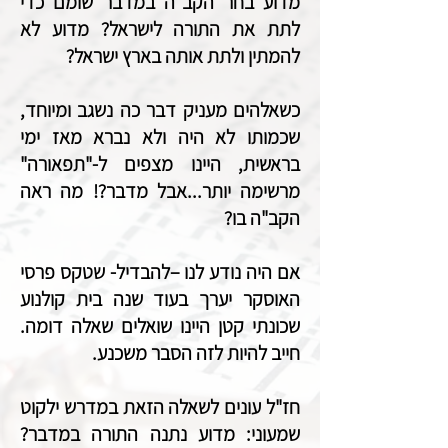
מדוע בחר הקב"ה במדבר שומם כדי
לתת את התורה לישראל? מדוע לא
להמתין ולתת אותה בארץ ישראל?
כשאלהים מעניק דבר כה נשגב ומיוחד,
שכמותו לא היה ולא נברא מאז ימי
בראשית, היינו מצפים ל-"תפאורה"
מרשימה יותר...אבל מדבר?! מה ראה
הקב"ה בו?
אם היה נודע לנו –להבדיל- שטקס פרסי
האוסקר יערך בעוד שנה בית קולנוע
שכונתי קטן היינו שואלים שאלה דומה.
חייב להיות לזה הסבר משכנע.
חז"ל עונים לשאלה הזאת במדרש ילקוט
שמעוני: מדוע נתנה התורה במדבר?