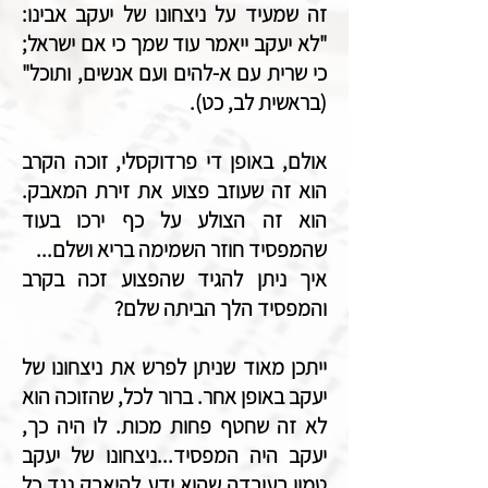
זה שמעיד על ניצחונו של יעקב אבינו:
"לא יעקב ייאמר עוד שמך כי אם ישראל;
כי שרית עם א-להים ועם אנשים, ותוכל"
(בראשית לב, כט).
אולם, באופן די פרדוקסלי, זוכה הקרב
הוא זה שעוזב פצוע את זירת המאבק.
הוא זה הצולע על כף ירכו בעוד
שהמפסיד חוזר השמימה בריא ושלם...
איך ניתן להגיד שהפצוע זכה בקרב
והמפסיד הלך הביתה שלם?
ייתכן מאוד שניתן לפרש את ניצחונו של
יעקב באופן אחר. ברור לכל, שהזוכה הוא
לא זה שחטף פחות מכות. לו היה כך,
יעקב היה המפסיד...ניצחונו של יעקב
טמון בעובדה שהוא ידע להיאבק נגד כל