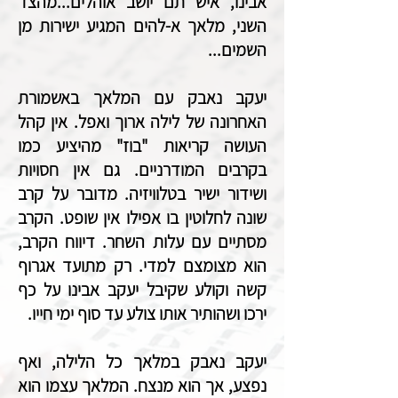
אבינו, איש תם יושב אוהלים...מהצד
השני, מלאך א-להים המגיע ישירות מן
השמים...
יעקב נאבק עם המלאך באשמורת
האחרונה של לילה ארוך ואפל. אין קהל
העושה קריאות "בוז" מהיציע כמו
בקרבים המודרניים. גם אין חסויות
ושידור ישיר בטלוויזיה. מדובר על קרב
שונה לחלוטין בו אפילו אין שופט. הקרב
מסתיים עם עלות השחר. דיווח הקרב,
הוא מצומצם למדי. רק מתועד אגרוף
קשה וקולע שקיבל יעקב אבינו על כף
ירכו ושהותיר אותו צולע עד סוף ימי חייו.
יעקב נאבק במלאך כל הלילה, ואף
נפצע, אך הוא מנצח. המלאך עצמו הוא