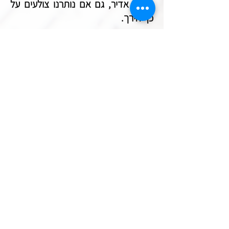
ניצחון אדיר, גם אם נותרנו צולעים על
כף הירך.
מעניינת העובדה שהשם שקיבל יעקב
לאחר המאבק (ישראל) מעיד על כישרונו
למאבק ("כי שרית") ואין איזכור כלל על
ניצחונו. אולי היה מקום לשם אחר, נוסח
"גבריאל" ("כי גברת על הא-להים). אבל
דווקא, הדגש הוא על המאבק ולא על
הניצחון.
כי מאבק על דברים הכרחיים, כמו אותו
קרב לילי בין יעקב לבין עצמו הוא ניצחון
מפני עצמו.