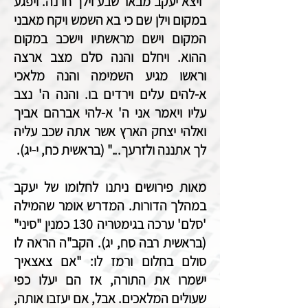
"ויצא יעקב מבאר שבע וילך חרנה. ויפגע
במקום וילן שם כי בא השמש ויקח מאבני
המקום וישם מראשתיו וישכב במקום
ההוא. ויחלם והנה סלם מצב ארצה
וראשו מגיע השמימה והנה מלאכי
א-להים עלים וירדים בו. והנה ה' נצב
עליו ויאמר אני ה' א-להי אברהם אביך
ואלהי יצחק הארץ אשר אתה שכב עליה
לך אתננה ולזרעך..." (בראשית כח, י-יג).
מאות פירושים ניתנו לחלומו של יעקב
במהלך הדורות. המדרש אומר שהמילה
'סלם' ערכה בגימטריה 130 כמנין "סיני"
(בראשית רבה סח, יג). הקב"ה הראה לו
סולם בחלום ורמז לו: "אם צאצאיך
ישמרו את התורה, אז הם יעלו כפי
שעולים המלאכים. אבל, אם יעזבו אותה,