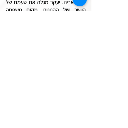
יעקב אבינו. יעקב מגלה את טעמם של
היושר ושל ההגינות, מקים משפחה
ומשקם את מצבו הכלכלי. יעקב מתחיל
לעלות בשלבי הסולם ומבין שהערמומיות
עלולה מדי פעם לחזור כבומרנג ומידה
כנגד מידה. יעקב, לאחר עשרים שנה,
עומד לפני חמיו ומודיע לו על כוונותיו
לחזור לארץ כנען.
סולם היה מוצב ארצה וראשו הגיע
השמימה. א-להים היה ניצב עליו וחיכה
לו...הוא ציפה לעלייתו של יעקב. סוף
פסוק להתבגרותו.