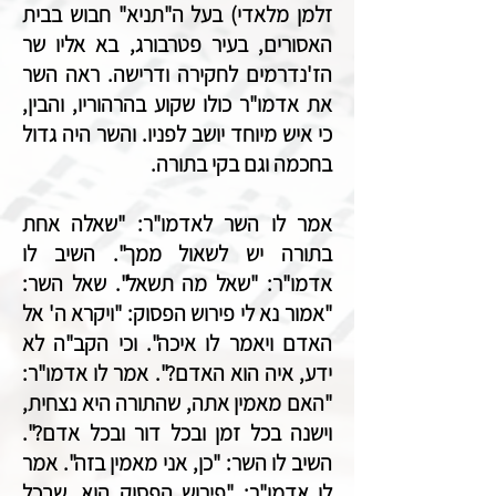
זלמן מלאדי) בעל ה"תניא" חבוש בבית
האסורים, בעיר פטרבורג, בא אליו שר
הז'נדרמים לחקירה ודרישה. ראה השר
את אדמו"ר כולו שקוע בהרהוריו, והבין,
כי איש מיוחד יושב לפניו. והשר היה גדול
בחכמה וגם בקי בתורה.
אמר לו השר לאדמו"ר: "שאלה אחת
בתורה יש לשאול ממך". השיב לו
אדמו"ר: "שאל מה תשאל". שאל השר:
"אמור נא לי פירוש הפסוק: "ויקרא ה' אל
האדם ויאמר לו איכה". וכי הקב"ה לא
ידע, איה הוא האדם?". אמר לו אדמו"ר:
"האם מאמין אתה, שהתורה היא נצחית,
וישנה בכל זמן ובכל דור ובכל אדם?".
השיב לו השר: "כן, אני מאמין בזה". אמר
לו אדמו"ר: "פירוש הפסוק הוא, שבכל