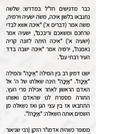
כבר מדגישים חז"ל במדרש: שלשה
נתנבאו בלשון איכה, משה ישעיה וירמיה,
משה אמר (דברים א') "איכה אשא לבדי
טרחכם ומשאכם וריבכם", ישעיה אמר
(ישעיה א') "איכה היתה לזונה קריה
נאמנה", ירמיה אמר "איכה ישבה בדד
העיר רבתי עם".
ישנו דמיון רב בין המילה "אֵיכָה" והמילה
"אַיֶּכָּה". "אַיֶּכָּה" הינה שאלתו של ה' אל
האדם הראשון לאחר אכילת פרי העץ.
התורה מספרת לנו שהאדם ואשתו
התחבאו אז בין עצי הגן ואז נשאלה מן
השמים אותה השאלה: "אַיֶּכָּה?".
מסופר כשהיה אדמו"ר הזקן (רבי שניאור