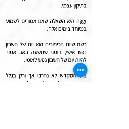
בתיקון עצמי.
אַיֶּכָּה היא השאלה שאנו אמורים לשמוע
במיוחד בימים אלה.
כשם שיום הכיפורים הוא יום של חשבון
נפש אישי, דומני שתשעה באב אמור
להיות יום של חשבון נפש לאומי.
בתי המקדש לא נחרבו אך ורק בגלל
האכזריות של הבבליים ושל הרומאים
אלא –ואולי ועיקר- בגלל התאום המוסרי
בה שקעה החברה היהודית באותם
הימים.
מסיבות שעוד לא הצלחתי להבין, יום זה