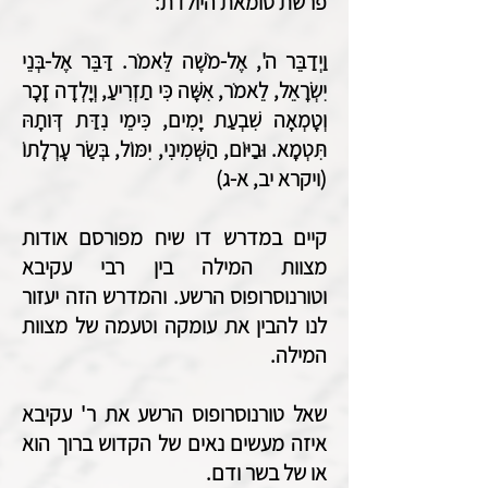
פרשת טומאת היולדת:
וַיְדַבֵּר ה', אֶל-מֹשֶׁה לֵּאמֹר. דַּבֵּר אֶל-בְּנֵי
יִשְׂרָאֵל, לֵאמֹר, אִשָּׁה כִּי תַזְרִיעַ, וְיָלְדָה זָכָר
וְטָמְאָה שִׁבְעַת יָמִים, כִּימֵי נִדַּת דְּו‍ֹתָהּ
תִּטְמָא. וּבַיּוֹם, הַשְּׁמִינִי, יִמּוֹל, בְּשַׂר עָרְלָתוֹ
(ויקרא יב, א-ג)
קיים במדרש דו שיח מפורסם אודות
מצוות המילה בין רבי עקיבא
וטורנוסרופוס הרשע. והמדרש הזה יעזור
לנו להבין את עומקה וטעמה של מצוות
המילה.
שאל טורנוסרופוס הרשע את ר' עקיבא
איזה מעשים נאים של הקדוש ברוך הוא
או של בשר ודם.