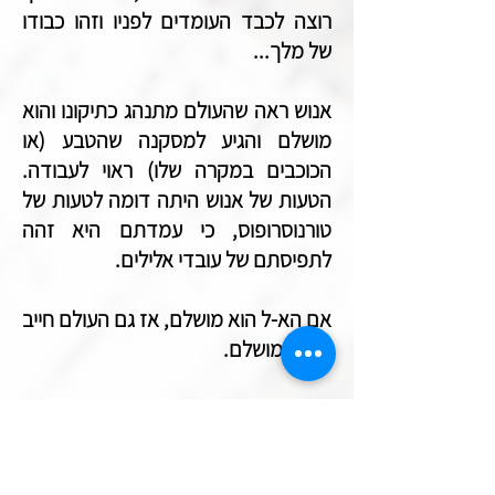
רוצה לכבד העומדים לפניו וזהו כבודו
של מלך...
אנוש ראה שהעולם מתנהג כתיקונו והוא
מושלם והגיע למסקנה שהטבע (או
הכוכבים במקרה שלו) ראוי לעבודה.
הטעות של אנוש היתה דומה לטעות של
טורנוסרופוס, כי עמדתם היא זהה
לתפיסתם של עובדי אלילים.
אם הא-ל הוא מושלם, אז גם העולם חייב
להיות מושלם.
אברהם אבינו –אומר לנו הרמב"ם (שם
א, ג), ראה את אותם הדברים שראה
אנוש. אך הוא הגיע למסקנה הפוכה: הוא